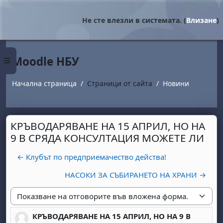
Прескочи на основното съдържание
Не сте влезли в системата. (
Влизане
)
Moodle НБУ
Страничен панел
Начална страница
Страници от сайта
Новини
КРЪВОДАРЯВАНЕ НА 15 АПРИЛ, НО НА
9 В СРЯДА КОНСУЛТАЦИЯ МОЖЕТЕ ЛИ
← Клубът по предприемачество действа!
НАСОКИ ЗА СЪБИРАНЕТО НА ХРАНИ →
Начин на показване
КРЪВОДАРЯВАНЕ НА 15 АПРИЛ, НО НА 9 В
Number of replies: 0