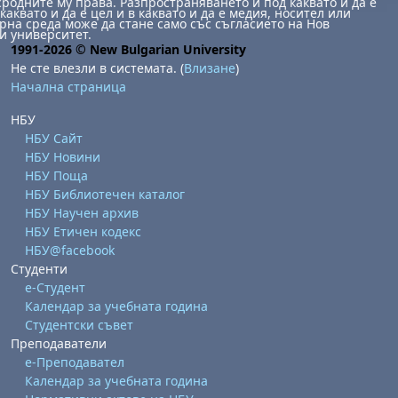
сродните му права. Разпространяването й под каквато и да е
каквато и да е цел и в каквато и да е медия, носител или
на среда може да стане само със съгласието на Нов
и университет.
1991-2026 © New Bulgarian University
Не сте влезли в системата. (
Влизане
)
Начална страница
НБУ
НБУ Сайт
НБУ Новини
НБУ Поща
НБУ Библиотечен каталог
НБУ Научен архив
НБУ Етичен кодекс
НБУ@facebook
Студенти
е-Студент
Календар за учебната година
Студентски съвет
Преподаватели
е-Преподавател
Календар за учебната година