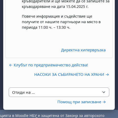
кръводарители и ще можете да се запишете за
кръводаряване на дата 15.04.2025 г.
Повече информация и съдействие ще
получите от нашите партньори на място в
периода 11:00 ч. – 13:30 ч.
бота, 1 август
я, неделя, 2 август
Директна хипервръзка
 6 август
 7 август
бота, 8 август
я, неделя, 9 август
ст
 13 август
 14 август
бота, 15 август
я, неделя, 16 август
← Клубът по предприемачество действа!
ст
 20 август
 21 август
бота, 22 август
я, неделя, 23 август
НАСОКИ ЗА СЪБИРАНЕТО НА ХРАНИ →
ст
 27 август
 28 август
бота, 29 август
я, неделя, 30 август
Отиди на ...
Помощ при записване →
ията в Moodle НБУ е защитена от Закона за авторското