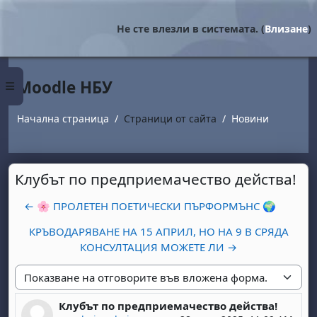
Прескочи на основното съдържание
Не сте влезли в системата. (
Влизане
)
Moodle НБУ
Страничен панел
Начална страница
Страници от сайта
Новини
Клубът по предприемачество действа!
← 🌸 ПРОЛЕТЕН ПОЕТИЧЕСКИ ПЪРФОРМЪНС 🌍
КРЪВОДАРЯВАНЕ НА 15 АПРИЛ, НО НА 9 В СРЯДА
КОНСУЛТАЦИЯ МОЖЕТЕ ЛИ →
Начин на показване
Клубът по предприемачество действа!
Number of replies: 0