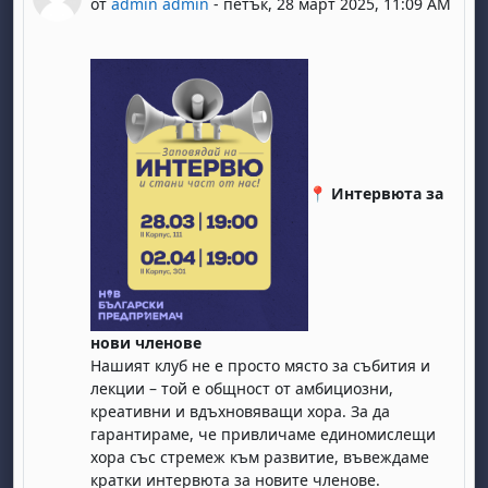
от
admin admin
-
петък, 28 март 2025, 11:09 AM
📍
Интервюта за
нови членове
Нашият клуб не е просто място за събития и
лекции – той е общност от амбициозни,
креативни и вдъхновяващи хора. За да
гарантираме, че привличаме единомислещи
хора със стремеж към развитие, въвеждаме
кратки интервюта за новите членове.