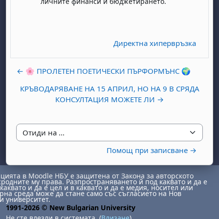
личните финанси и бюджетирането.
Директна хипервръзка
← 🌸 ПРОЛЕТЕН ПОЕТИЧЕСКИ ПЪРФОРМЪНС 🌍
КРЪВОДАРЯВАНЕ НА 15 АПРИЛ, НО НА 9 В СРЯДА
КОНСУЛТАЦИЯ МОЖЕТЕ ЛИ →
Отиди на ...
Помощ при записване →
ията в Moodle НБУ е защитена от Закона за авторското
сродните му права. Разпространяването й под каквато и да е
каквато и да е цел и в каквато и да е медия, носител или
на среда може да стане само със съгласието на Нов
и университет.
1991-2026 © New Bulgarian University
Не сте влезли в системата. (
Влизане
)