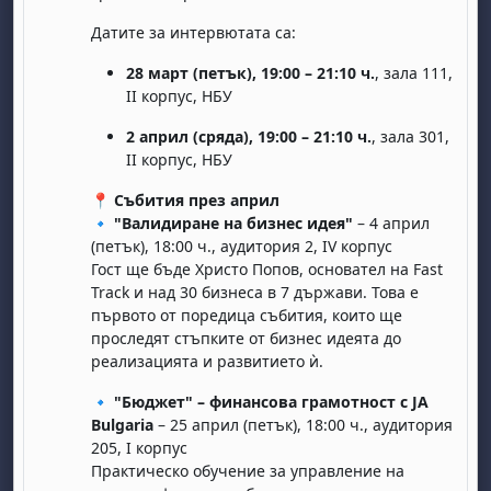
Датите за интервютата са:
28 март (петък), 19:00 – 21:10 ч.
, зала 111,
II корпус, НБУ
2 април (сряда), 19:00 – 21:10 ч.
, зала 301,
II корпус, НБУ
бота, 1 август
я, неделя, 2 август
📍
Събития през април
🔹
"Валидиране на бизнес идея"
– 4 април
 6 август
 7 август
бота, 8 август
я, неделя, 9 август
(петък), 18:00 ч., аудитория 2, IV корпус
ст
 13 август
 14 август
бота, 15 август
я, неделя, 16 август
Гост ще бъде Христо Попов, основател на Fast
Track и над 30 бизнеса в 7 държави. Това е
ст
 20 август
 21 август
бота, 22 август
я, неделя, 23 август
първото от поредица събития, които ще
ст
 27 август
 28 август
бота, 29 август
я, неделя, 30 август
проследят стъпките от бизнес идеята до
реализацията и развитието ѝ.
🔹
"Бюджет" – финансова грамотност с JA
Bulgaria
– 25 април (петък), 18:00 ч., аудитория
205, I корпус
Практическо обучение за управление на