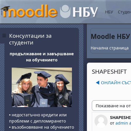
Прескочи на основнот
НБУ
Студе
Блокове
Прескочи Консултации за студенти
Консултации за
Moodle НБУ
Страничен панел
студенти
Начална страница
продължаване и завършване
на обучението
SHAPESHIFT
◀︎ ОНЛАЙН СЪС
Начин на показван
•
недостатъчно кредити или
SHAPESHI
Number of 
проблеми с дипломирането
от
admin 
•
възобновяване на обучението