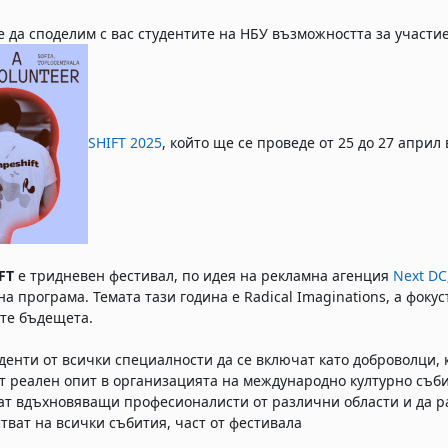
е да споделим с вас студентите на НБУ възможността за участ
SHIFT 2025
, който ще се проведе от 25 до 27 април
FT
е тридневен фестивал, по идея на рекламна агенция
Next DC
на програма. Темата тази година е Radical Imaginations, а фоку
те бъдещета.
денти от всички специалности да се включат като доброволци, 
 реален опит в организацията на международно културно съб
 вдъхновяващи професионалисти от различни области и да ра
ват на всички събития, част от фестивала