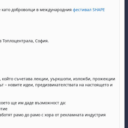
ие като доброволци в международния
фестивал SHAPE
 в Топлоцентрала, София.
, който съчетава лекции, уъркшопи, изложби, прожекции
сът – новите идеи, предизвикателствата на настоящето и
което ще им даде възможност да:
итие
ботят рамо до рамо с хора от рекламната индустрия