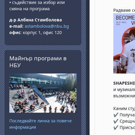
•
съдействие за избор или
смяна на програма
Радваме с
д-р Албена Стамболова
e-mail
:
astambolova@nbu.bg
офис
: корпус 1, офис 120
Прескочи Майнър програми в НБУ
Майнър програми в
НБУ
SHAPESHI
и музикал
възможни
Каним сту
✔ Получат
Последвайте линка за повече
✔ Срещнат
информация
✔ Присъст