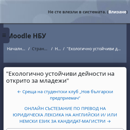
Прескочи на основното съдържание
Не сте влезли в системата. (
Влизане
)
Moodle НБУ
Страничен панел
Начална страница
Страници от сайта
Новини
"Екологично устойчиви дейности на открито за младежи"
"Екологично устойчиви дейности на
открито за младежи"
← Среща на студентски клуб „Нов български
предприемач“
ОНЛАЙН СЪСТЕЗАНИЕ ПО ПРЕВОД НА
ЮРИДИЧЕСКА ЛЕКСИКА НА АНГЛИЙСКИ И/ ИЛИ
НЕМСКИ ЕЗИК ЗА КАНДИДАТ-МАГИСТРИ →