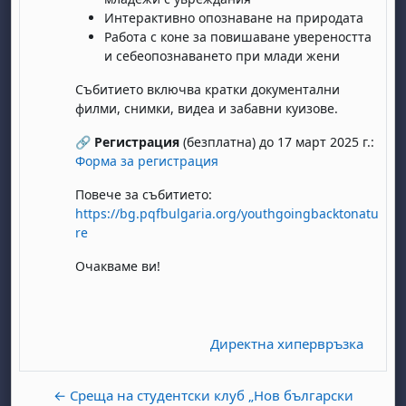
Интерактивно опознаване на природата
Работа с коне за повишаване увереността
и себеопознаването при млади жени
Събитието включва кратки документални
филми, снимки, видеа и забавни куизове.
🔗
Регистрация
(безплатна) до 17 март 2025 г.:
бота, 1 август
я, неделя, 2 август
Форма за регистрация
 6 август
 7 август
бота, 8 август
я, неделя, 9 август
Повече за събитието:
https://bg.pqfbulgaria.org/youthgoingbacktonatu
ст
 13 август
 14 август
бота, 15 август
я, неделя, 16 август
re
ст
 20 август
 21 август
бота, 22 август
я, неделя, 23 август
Очакваме ви!
ст
 27 август
 28 август
бота, 29 август
я, неделя, 30 август
Директна хипервръзка
← Среща на студентски клуб „Нов български