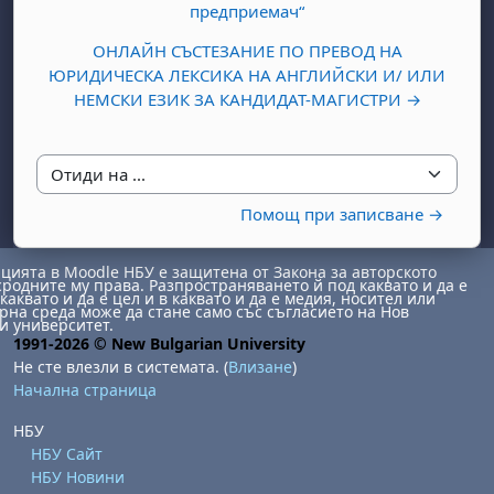
предприемач“
ОНЛАЙН СЪСТЕЗАНИЕ ПО ПРЕВОД НА
ЮРИДИЧЕСКА ЛЕКСИКА НА АНГЛИЙСКИ И/ ИЛИ
НЕМСКИ ЕЗИК ЗА КАНДИДАТ-МАГИСТРИ →
Отиди на ...
Помощ при записване →
ията в Moodle НБУ е защитена от Закона за авторското
сродните му права. Разпространяването й под каквато и да е
каквато и да е цел и в каквато и да е медия, носител или
на среда може да стане само със съгласието на Нов
и университет.
1991-2026 © New Bulgarian University
Не сте влезли в системата. (
Влизане
)
Начална страница
НБУ
НБУ Сайт
НБУ Новини