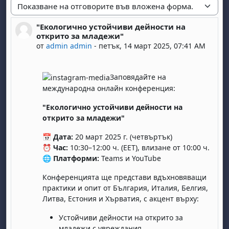
Начин на показване
"Екологично устойчиви дейности на
Number of replies: 0
открито за младежи"
от
admin admin
-
петък, 14 март 2025, 07:41 AM
Заповядайте на
международна онлайн конференция:
"Екологично устойчиви дейности на
открито за младежи"
📅
Дата:
20 март 2025 г. (четвъртък)
⏰
Час:
10:30–12:00 ч. (EET), влизане от 10:00 ч.
🌐
Платформи:
Teams и YouTube
Конференцията ще представи вдъхновяващи
практики и опит от България, Италия, Белгия,
Литва, Естония и Хърватия, с акцент върху:
Устойчиви дейности на открито за
младежи с увреждания