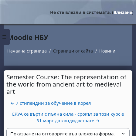
Прескочи на основното съдържание
Не сте влезли в системата. (
Влизане
)
Moodle НБУ
Страничен панел
Начална страница
Страници от сайта
Новини
Semester Course: The representation of
the world from ancient art to medieval
art
← 7 стипендии за обучение в Корея
ЕРУА се върти с пълна сила - срокът за този курс е
31 март да кандидаствате →