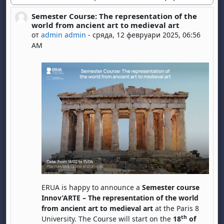
Начин на показване
Semester Course: The representation of the
Number of replies: 0
world from ancient art to medieval art
от
admin admin
-
сряда, 12 февруари 2025, 06:56
AM
ERUA is happy to announce a
Semester coursе
Innov’ARTE – The representation of the world
from ancient art to medieval art
at the Paris 8
th
University. The Course will start on the
18
of