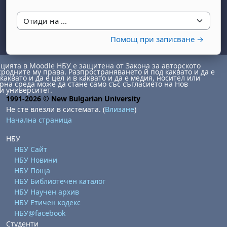
Отиди на ...
Помощ при записване →
ията в Moodle НБУ е защитена от Закона за авторското
сродните му права. Разпространяването й под каквато и да е
каквато и да е цел и в каквато и да е медия, носител или
на среда може да стане само със съгласието на Нов
и университет.
1991-2026 © New Bulgarian University
Не сте влезли в системата. (
Влизане
)
Начална страница
НБУ
НБУ Сайт
НБУ Новини
НБУ Поща
НБУ Библиотечен каталог
НБУ Научен архив
НБУ Етичен кодекс
НБУ@facebook
Студенти