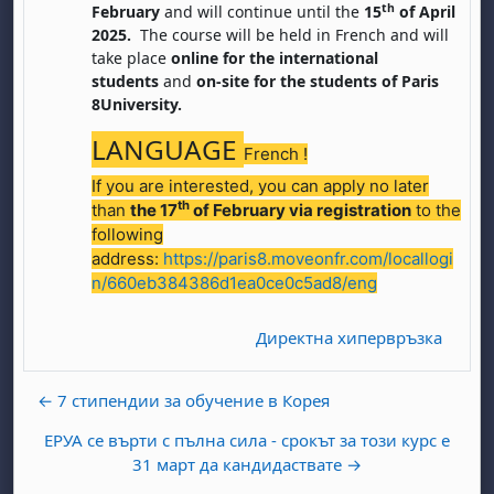
th
February
and will continue until the
15
of April
2025.
The course will be held in French and will
take place
online
for the international
students
and
on-site for the students of Paris
8University.
LANGUAGE
French !
If you are interested, you can apply no later
бота, 1 август
я, неделя, 2 август
th
than
the 17
of February via registration
to the
 6 август
 7 август
бота, 8 август
я, неделя, 9 август
following
address:
https://paris8.moveonfr.com/locallogi
ст
 13 август
 14 август
бота, 15 август
я, неделя, 16 август
n/660eb384386d1ea0ce0c5ad8/eng
ст
 20 август
 21 август
бота, 22 август
я, неделя, 23 август
Директна хипервръзка
ст
 27 август
 28 август
бота, 29 август
я, неделя, 30 август
← 7 стипендии за обучение в Корея
ЕРУА се върти с пълна сила - срокът за този курс е
31 март да кандидаствате →