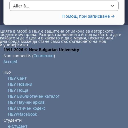
Aller à…
Помощ при записване →
ията в Moodle НБУ е защитена от Закона за авторското
сродните му права. Разпространяването й под каквато и да е
каквато и да е цел и в каквато и да е медия, носител или
на среда може да стане само със съгласието на Нов
и университет.
1991-2026 © New Bulgarian University
Non connecté. (
Connexion
)
Accueil
НБУ
НБУ Сайт
НБУ Новини
НБУ Поща
НБУ Библиотечен каталог
НБУ Научен архив
НБУ Етичен кодекс
НБУ@facebook
Студенти
е-Студент