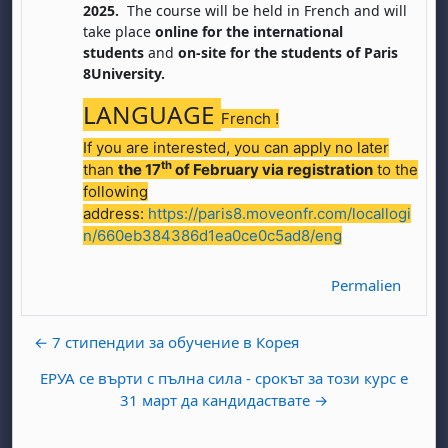
2025.
The course will be held in French and will
take place
online
for the international
students
and
on-site for the students of Paris
8University.
LANGUAGE
French !
If you are interested, you can apply no later
, samedi 1 août
ment, dimanche 2 août
th
than
the 17
of February via registration
to the
following
août
 août
dredi 7 août
, samedi 8 août
ment, dimanche 9 août
address:
https://paris8.moveonfr.com/locallogi
 août
3 août
ndredi 14 août
, samedi 15 août
ment, dimanche 16 août
n/660eb384386d1ea0ce0c5ad8/eng
 août
0 août
ndredi 21 août
, samedi 22 août
ment, dimanche 23 août
Permalien
 août
7 août
ndredi 28 août
, samedi 29 août
ment, dimanche 30 août
← 7 стипендии за обучение в Корея
ЕРУА се върти с пълна сила - срокът за този курс е
31 март да кандидаствате →