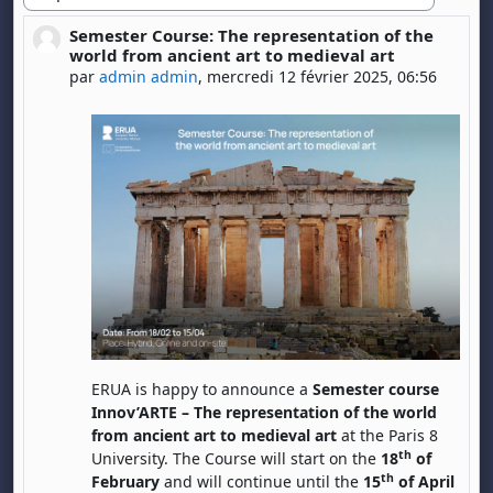
Type d'affichage
Semester Course: The representation of the
Nombre de réponses : 0
world from ancient art to medieval art
par
admin admin
,
mercredi 12 février 2025, 06:56
ERUA is happy to announce a
Semester coursе
Innov’ARTE – The representation of the world
from ancient art to medieval art
at the Paris 8
th
University. The Course will start on the
18
of
th
February
and will continue until the
15
of April