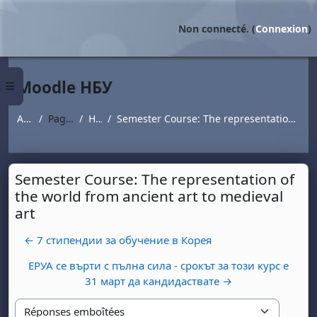
Passer au contenu principal
Non connecté. (
Connexion
)
Moodle НБУ
Panneau latéral
Accueil
Pages du site
Новини
Semester Course: The representation of the world from ancient art to medieval art
Semester Course: The representation of
the world from ancient art to medieval
art
← 7 стипендии за обучение в Корея
ЕРУА се върти с пълна сила - срокът за този курс е
31 март да кандидаствате →