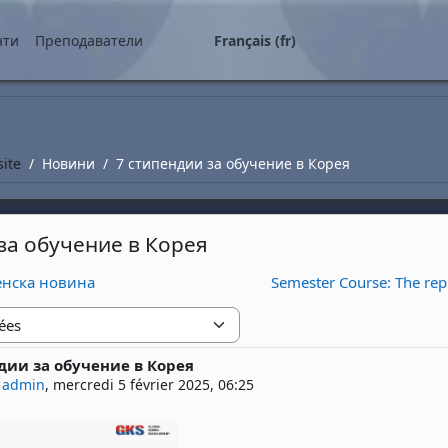
ipal
нти
Преподаватели
Français ‎(fr)‎
site
Новини
7 стипендии за обучение в Корея
за обучение в Корея
енска новина
Semester Course: The repr
дии за обучение в Корея
 réponses : 0
 admin
,
mercredi 5 février 2025, 06:25