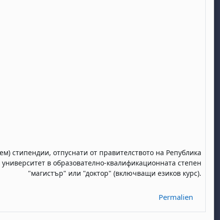
дем) стипендии, отпуснати
от правителството на Република
и университет в образователно-квалификационната степен
"магистър"
или "доктор"
(включващи
езиков курс).
Permalien