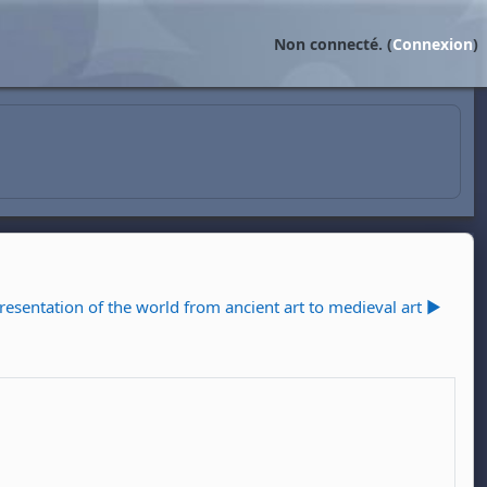
Non connecté. (
Connexion
)
esentation of the world from ancient art to medieval art ▶︎