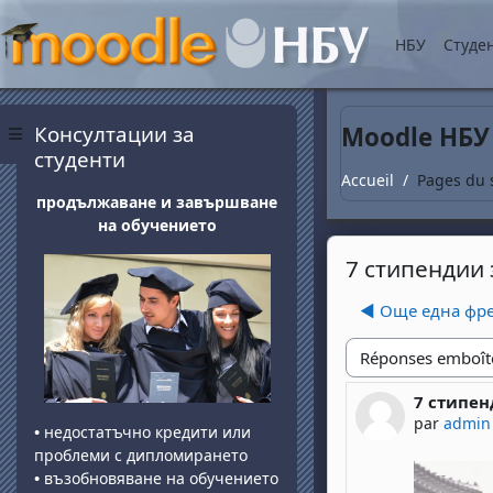
Passer au contenu princ
НБУ
Студе
Blocs
Passer Консултации за студенти
Консултации за
Moodle НБУ
Panneau latéral
студенти
Accueil
Pages du 
продължаване и завършване
на обучението
7 стипендии 
◀︎ Още една фр
Type d'affichage
7 стипен
Nombre de
par
admin
•
недостатъчно кредити или
проблеми с дипломирането
•
възобновяване на обучението