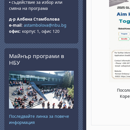
•
съдействие за избор или
смяна на програма
д-р Албена Стамболова
e-mail
:
astambolova@nbu.bg
офис
: корпус 1, офис 120
Passer Майнър програми в НБУ
Майнър програми в
НБУ
Посол
Коре
Последвайте линка за повече
информация