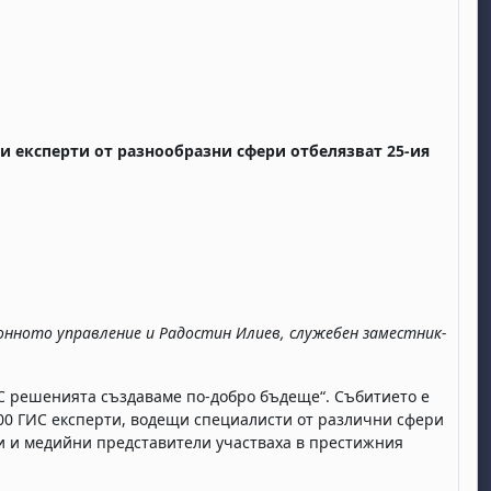
и експерти
от разнообразни сфери отбелязват 25-ия
онното управление и
Радостин Илиев
,
служебен
заместник-
С решенията създаваме по-добро бъдеще“. Събитието е
00 ГИС експерти, водещи специалисти от различни сфери
ни и медийни представители участваха в престижния