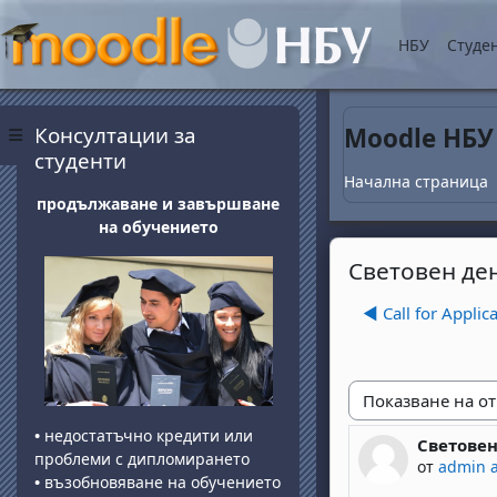
Прескочи на основнот
НБУ
Студе
Блокове
Прескочи Консултации за студенти
Консултации за
Moodle НБУ
Страничен панел
студенти
Начална страница
продължаване и завършване
на обучението
Световен де
◀︎ Call for Appli
Начин на показван
•
недостатъчно кредити или
Световен
Number of 
проблеми с дипломирането
от
admin 
•
възобновяване на обучението