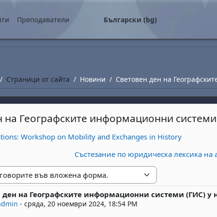
о съдържание
нти
Преподаватели
Български ‎(bg)‎
Страници от сайта
Новини
Световен ден на Географскит
н на Географските информационни системи 
cations: Workshop on Mobility and Exchanges in History
Състезание по юридическа лексика на 
е
 ден на Географските информационни системи (ГИС) у 
replies: 0
admin
-
сряда, 20 ноември 2024, 18:54 PM