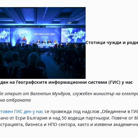
Стотици чужди и родн
 ден на Географските информационни системи (ГИС) у нас
бе открит от Валентин Мундров
,
служебен министър на електр
 на отбраната
етовен ГИС ден у нас
се провежда под надслов „Обединени в ГИ
ано от Есри България и над 50 водещи партньори. Повече от 8
страцията, бизнеса и НПО сектора, както и изявени академич