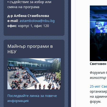
•
съдействие за избор или
смяна на програма
д-р Албена Стамболова
e-mail
:
astambolova@nbu.bg
офис
: корпус 1, офис 120
Прескочи Майнър програми в НБУ
Майнър програми в
НБУ
Световен
Форумът 
министър
25-ият Св
организир
Последвайте линка за повече
на админи
информация
форум.