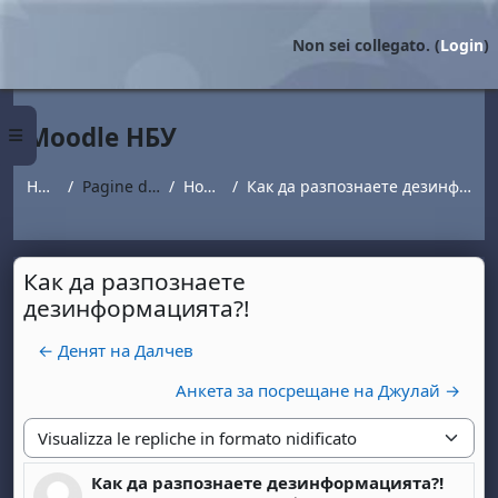
Vai al contenuto principale
Non sei collegato. (
Login
)
Moodle НБУ
Pannello laterale
Home
Pagine del sito
Новини
Как да разпознаете дезинформацията?!
Как да разпознаете
дезинформацията?!
← Денят на Далчев
Анкета за посрещане на Джулай →
Modalità visualizzazione
Как да разпознаете дезинформацията?!
Numero di risposte: 0