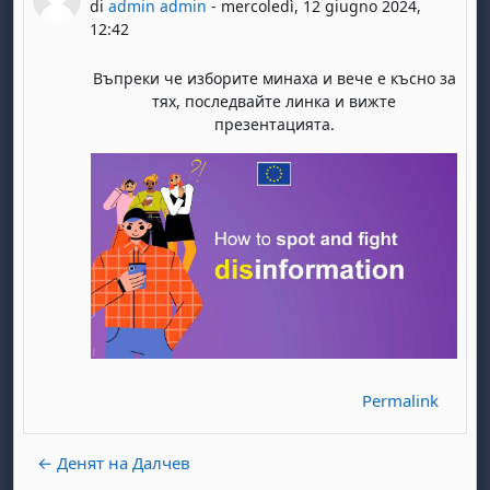
di
admin admin
-
mercoledì, 12 giugno 2024,
12:42
Въпреки че изборите минаха и вече е късно за
тях, последвайте линка и вижте
презентацията.
Permalink
← Денят на Далчев