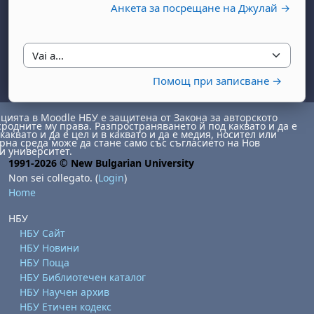
Анкета за посрещане на Джулай →
Vai a...
Помощ при записване →
ията в Moodle НБУ е защитена от Закона за авторското
сродните му права. Разпространяването й под каквато и да е
каквато и да е цел и в каквато и да е медия, носител или
abato 1 agosto
to, domenica 2 agosto
на среда може да стане само със съгласието на Нов
и университет.
osto
agosto
dì 7 agosto
abato 8 agosto
to, domenica 9 agosto
1991-2026 © New Bulgarian University
Non sei collegato. (
Login
)
gosto
 agosto
dì 14 agosto
abato 15 agosto
to, domenica 16 agosto
Home
gosto
 agosto
dì 21 agosto
abato 22 agosto
to, domenica 23 agosto
НБУ
gosto
 agosto
dì 28 agosto
abato 29 agosto
to, domenica 30 agosto
НБУ Сайт
НБУ Новини
НБУ Поща
НБУ Библиотечен каталог
НБУ Научен архив
НБУ Етичен кодекс