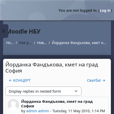
Skip to main content
You are not logged in. (
Log in
)
Moodle НБУ
Side panel
Home
Site pages
Новини
Йорданка Фандъкова, кмет на град София
Йорданка Фандъкова, кмет на град
София
← КОНЦЕРТ
Сватба! →
Display mode
Йорданка Фандъкова, кмет на град
Number of replies: 0
София
by
admin admin
-
Tuesday, 11 May 2010, 1:14 PM