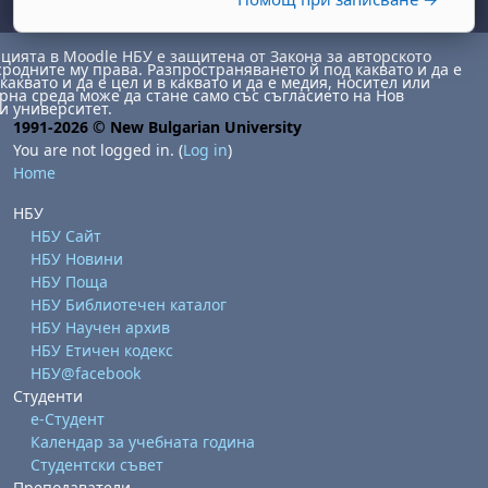
ията в Moodle НБУ е защитена от Закона за авторското
сродните му права. Разпространяването й под каквато и да е
каквато и да е цел и в каквато и да е медия, носител или
на среда може да стане само със съгласието на Нов
и университет.
1991-2026 © New Bulgarian University
You are not logged in. (
Log in
)
Home
НБУ
day, 1 August
unday, 2 August
НБУ Сайт
st
gust
August
day, 8 August
unday, 9 August
НБУ Новини
НБУ Поща
ust
ugust
 August
day, 15 August
Sunday, 16 August
НБУ Библиотечен каталог
ust
ugust
 August
day, 22 August
Sunday, 23 August
НБУ Научен архив
НБУ Етичен кодекс
ust
ugust
 August
day, 29 August
Sunday, 30 August
НБУ@facebook
Студенти
е-Студент
Календар за учебната година
Студентски съвет
Преподаватели