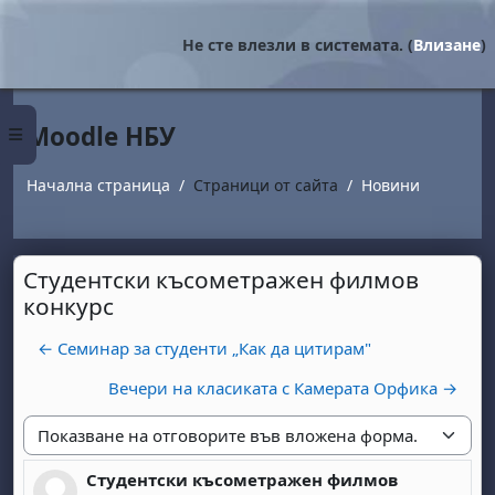
Прескочи на основното съдържание
Не сте влезли в системата. (
Влизане
)
Moodle НБУ
Страничен панел
Начална страница
Страници от сайта
Новини
Студентски късометражен филмов
конкурс
← Семинар за студенти „Как да цитирам"
Вечери на класиката с Камерата Орфика →
Начин на показване
Студентски късометражен филмов
Number of replies: 0