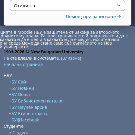
Отиди на ...
Помощ при записване →
ията в Moodle НБУ е защитена от Закона за авторското
сродните му права. Разпространяването й под каквато и да е
каквато и да е цел и в каквато и да е медия, носител или
на среда може да стане само със съгласието на Нов
и университет.
1991-2026 © New Bulgarian University
бота, 1 август
я, неделя, 2 август
Не сте влезли в системата. (
Влизане
)
 6 август
 7 август
бота, 8 август
я, неделя, 9 август
Начална страница
ст
 13 август
 14 август
бота, 15 август
я, неделя, 16 август
НБУ
НБУ Сайт
ст
 20 август
 21 август
бота, 22 август
я, неделя, 23 август
НБУ Новини
ст
 27 август
 28 август
бота, 29 август
я, неделя, 30 август
НБУ Поща
НБУ Библиотечен каталог
НБУ Научен архив
НБУ Етичен кодекс
НБУ@facebook
Студенти
е-Студент