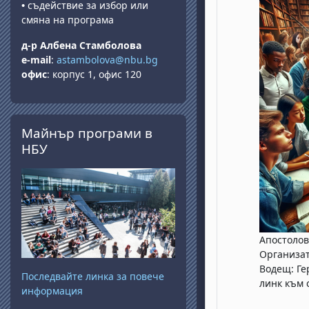
•
съдействие за избор или
смяна на програма
д-р Албена Стамболова
e-mail
:
astambolova@nbu.bg
офис
: корпус 1, офис 120
Salta Майнър програми в НБУ
Майнър програми в
НБУ
Апостолова
Организат
Водещ: Ге
Последвайте линка за повече
линк към 
информация