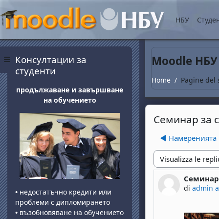
Vai al contenuto princip
НБУ
Студе
Blocchi
Salta Консултации за студенти
Консултации за
Moodle НБУ
Pannello laterale
студенти
Home
Pagine del 
продължаване и завършване
на обучението
Семинар за с
◀︎ Намеренията 
Modalità visualizza
Семинар 
Numero di 
di
admin 
•
недостатъчно кредити или
проблеми с дипломирането
•
възобновяване на обучението