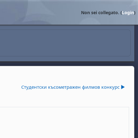
Non sei collegato. (
Login
)
Студентски късометражен филмов конкурс ▶︎