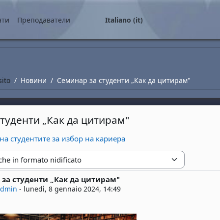
ale
нти
Преподаватели
Italiano ‎(it)‎
sito
Новини
Семинар за студенти „Как да цитирам"
туденти „Как да цитирам"
на студентите за избор на кариера
zione
за студенти „Как да цитирам"
risposte: 0
admin
-
lunedì, 8 gennaio 2024, 14:49