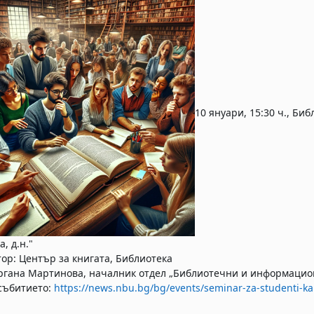
10 януари, 15:30 ч., Би
, д.н."
ор: Център за книгата, Библиотека
ргана Мартинова, началник отдел „Библиотечни и информацио
събитието:
https://news.nbu.bg/bg/events/seminar-za-studenti-ka