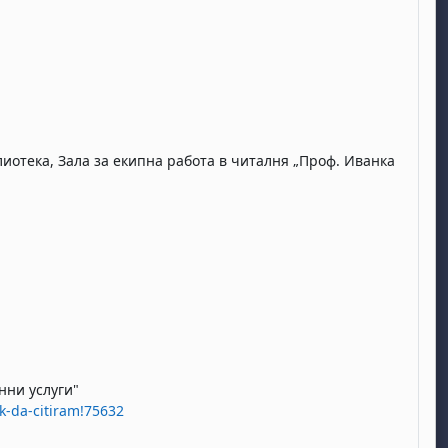
блиотека, Зала за екипна работа в читалня „Проф. Иванка
нни услуги"
k-da-citiram!75632