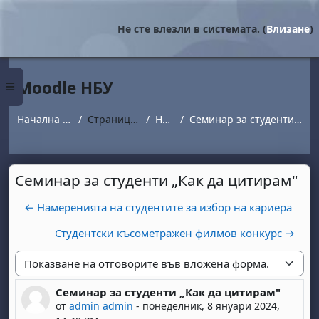
Прескочи на основното съдържание
Не сте влезли в системата. (
Влизане
)
Moodle НБУ
Страничен панел
Начална страница
Страници от сайта
Новини
Семинар за студенти „Как да цитирам"
Семинар за студенти „Как да цитирам"
← Намеренията на студентите за избор на кариера
Студентски късометражен филмов конкурс →
Начин на показване
Семинар за студенти „Как да цитирам"
Number of replies: 0
от
admin admin
-
понеделник, 8 януари 2024,