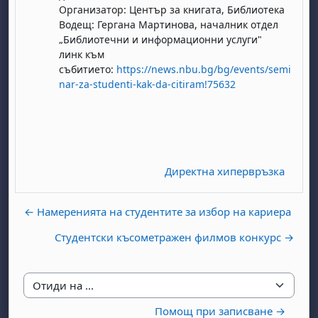
Организатор: Център за книгата, Библиотека
Водещ: Гергана Мартинова, началник отдел
„Библиотечни и информационни услуги"
линк към
събитието:
https://news.nbu.bg/bg/events/semi
nar-za-studenti-kak-da-citiram!75632
бота, 1 август
я, неделя, 2 август
 6 август
 7 август
бота, 8 август
я, неделя, 9 август
Директна хипервръзка
ст
 13 август
 14 август
бота, 15 август
я, неделя, 16 август
ст
 20 август
 21 август
бота, 22 август
я, неделя, 23 август
← Намеренията на студентите за избор на кариера
ст
 27 август
 28 август
бота, 29 август
я, неделя, 30 август
Студентски късометражен филмов конкурс →
Отиди на ...
Помощ при записване →