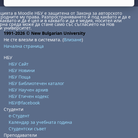
ията в Moodle НБУ е защитена от Закона за авторското
сродните му права. Разпространяването й под каквато и да е
каквато и да е цел и в каквато и да е медия, носител или
на среда може да стане само със съгласието на Нов
и университет.
1991-2026 © New Bulgarian University
Не сте влезли в системата. (
Влизане
)
Начална страница
НБУ
НБУ Сайт
НБУ Новини
НБУ Поща
НБУ Библиотечен каталог
НБУ Научен архив
НБУ Етичен кодекс
НБУ@facebook
Студенти
е-Студент
Календар за учебната година
Студентски съвет
Преподаватели