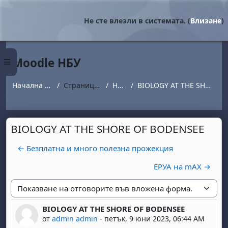
Прескочи на основното съдържание
Не сте влезли в системата. (
Влизане
)
Moodle НБУ
Страничен панел
Начална страница
Страници от сайта
Новини
BIOLOGY AT THE SHORE OF BODENSEE
BIOLOGY AT THE SHORE OF BODENSEE
← Безплатна и много полезна прожекция
ЕРУА на mAX →
Начин на показване
BIOLOGY AT THE SHORE OF BODENSEE
Number of replies: 0
от
admin admin
-
петък, 9 юни 2023, 06:44 AM