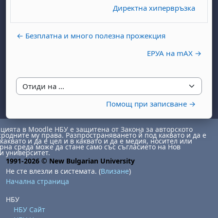
Директна хипервръзка
← Безплатна и много полезна прожекция
ЕРУА на mAX →
Отиди на ...
Помощ при записване →
ията в Moodle НБУ е защитена от Закона за авторското
сродните му права. Разпространяването й под каквато и да е
каквато и да е цел и в каквато и да е медия, носител или
на среда може да стане само със съгласието на Нов
и университет.
1991-2026 © New Bulgarian University
Не сте влезли в системата. (
Влизане
)
Начална страница
НБУ
НБУ Сайт