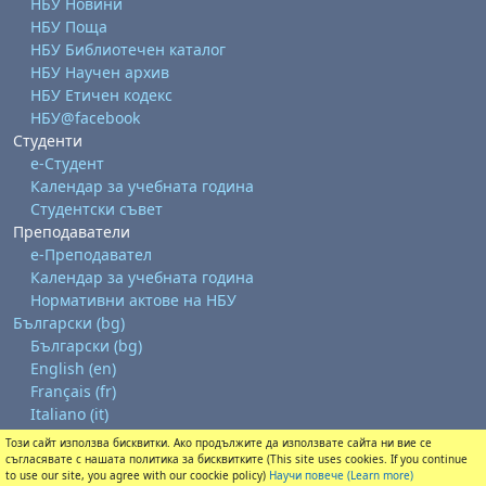
НБУ Новини
НБУ Поща
НБУ Библиотечен каталог
НБУ Научен архив
НБУ Етичен кодекс
НБУ@facebook
Студенти
е-Студент
Календар за учебната година
Студентски съвет
Преподаватели
е-Преподавател
Календар за учебната година
Нормативни актове на НБУ
Български ‎(bg)‎
Български ‎(bg)‎
English ‎(en)‎
Français ‎(fr)‎
Italiano ‎(it)‎
Този сайт използва бисквитки. Ако продължите да използвате сайта ни вие се
Изтегляне на мобилно приложение
съгласявате с нашата политика за бисквитките (This site uses cookies. If you continue
Преминете към стандартната тема
to use our site, you agree with our coockie policy)
Научи повече (Learn more)