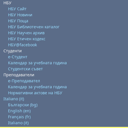
НБУ
НБУ Сайт
НБУ Новини
НБУ Поща
НБУ Библиотечен каталог
НБУ Научен архив
НБУ Етичен кодекс
НБУ@facebook
Студенти
е-Студент
Календар за учебната година
Студентски съвет
Преподаватели
е-Преподавател
Календар за учебната година
Нормативни актове на НБУ
Italiano ‎(it)‎
Български ‎(bg)‎
English ‎(en)‎
Français ‎(fr)‎
Italiano ‎(it)‎