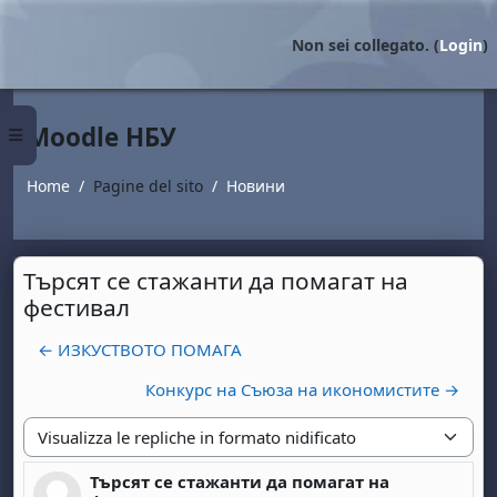
Vai al contenuto principale
Non sei collegato. (
Login
)
Moodle НБУ
Pannello laterale
Home
Pagine del sito
Новини
Търсят се стажанти да помагат на
фестивал
← ИЗКУСТВОТО ПОМАГА
Конкурс на Съюза на икономистите →
Modalità visualizzazione
Търсят се стажанти да помагат на
Numero di risposte: 0