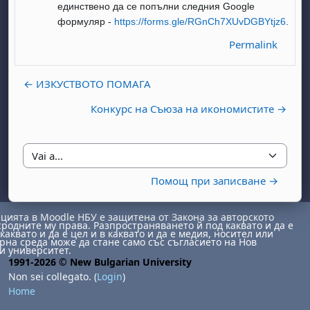
единствено да се попълни следния Google
формуляр -
https://forms.gle/RGnCh7XUvDGBYtjz6
.
Permalink
← ИЗКУСТВОТО ПОМАГА
Конкурс на Съюза на икономистите →
abato 1 agosto
to, domenica 2 agosto
osto
agosto
dì 7 agosto
abato 8 agosto
to, domenica 9 agosto
Vai a...
Помощ при записване →
gosto
 agosto
dì 14 agosto
abato 15 agosto
to, domenica 16 agosto
gosto
 agosto
dì 21 agosto
abato 22 agosto
to, domenica 23 agosto
ията в Moodle НБУ е защитена от Закона за авторското
сродните му права. Разпространяването й под каквато и да е
gosto
 agosto
dì 28 agosto
abato 29 agosto
to, domenica 30 agosto
каквато и да е цел и в каквато и да е медия, носител или
на среда може да стане само със съгласието на Нов
и университет.
1991-2026 © New Bulgarian University
Non sei collegato. (
Login
)
Home