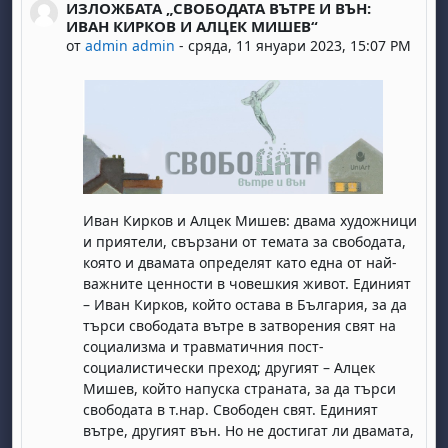
ИЗЛОЖБАТА „СВОБОДАТА ВЪТРЕ И ВЪН:
Number of replies: 0
ИВАН КИРКОВ И АЛЦЕК МИШЕВ“
от
admin admin
-
сряда, 11 януари 2023, 15:07 PM
Иван Кирков и Алцек Мишев: двама художници
и приятели, свързани от темата за свободата,
която и двамата определят като една от най-
важните ценности в човешкия живот. Единият
– Иван Кирков, който остава в България, за да
търси свободата вътре в затворения свят на
социализма и травматичния пост-
социалистически преход; другият – Алцек
Мишев, който напуска страната, за да търси
свободата в т.нар. Свободен свят. Единият
вътре, другият вън. Но не достигат ли двамата,