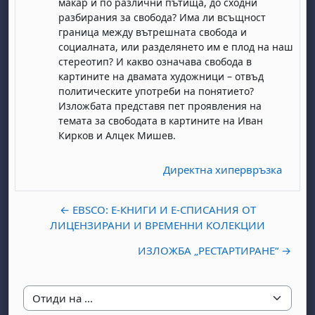
макар и по различни пътища, до сходни
разбирания за свобода? Има ли всъщност
граница между вътрешната свобода и
социалната, или разделянето им е плод на наш
стереотип? И какво означава свобода в
картините на двамата художници – отвъд
политическите употреби на понятието?
Изложбата представя пет проявления на
темата за свободата в картините на Иван
бота, 1 август
я, неделя, 2 август
Кирков и Алцек Мишев.
 6 август
 7 август
бота, 8 август
я, неделя, 9 август
Директна хипервръзка
ст
 13 август
 14 август
бота, 15 август
я, неделя, 16 август
ст
 20 август
 21 август
бота, 22 август
я, неделя, 23 август
← EBSCO: Е-КНИГИ И Е-СПИСАНИЯ ОТ
ст
 27 август
 28 август
бота, 29 август
я, неделя, 30 август
ЛИЦЕНЗИРАНИ И ВРЕМЕННИ КОЛЕКЦИИ
ИЗЛОЖБА „РЕСТАРТИРАНЕ“ →
Отиди на ...