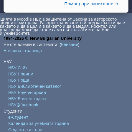
Помощ при записване →
ията в Moodle НБУ е защитена от Закона за авторското
сродните му права. Разпространяването й под каквато и да е
каквато и да е цел и в каквато и да е медия, носител или
на среда може да стане само със съгласието на Нов
и университет.
1991-2026 © New Bulgarian University
Не сте влезли в системата. (
Влизане
)
Начална страница
НБУ
НБУ Сайт
НБУ Новини
НБУ Поща
НБУ Библиотечен каталог
НБУ Научен архив
НБУ Етичен кодекс
НБУ@facebook
Студенти
е-Студент
Календар за учебната година
Студентски съвет