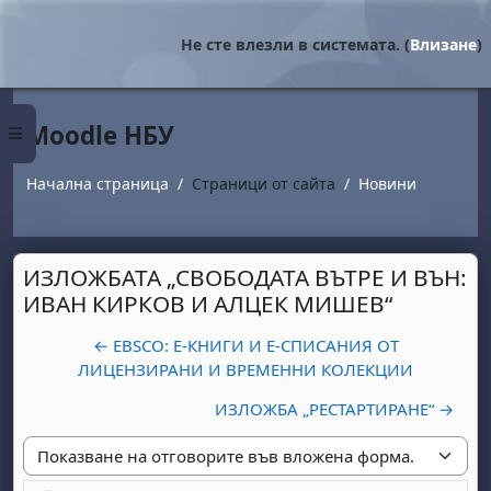
Прескочи на основното съдържание
Не сте влезли в системата. (
Влизане
)
Moodle НБУ
Страничен панел
Начална страница
Страници от сайта
Новини
ИЗЛОЖБАТА „СВОБОДАТА ВЪТРЕ И ВЪН:
ИВАН КИРКОВ И АЛЦЕК МИШЕВ“
← EBSCO: Е-КНИГИ И Е-СПИСАНИЯ ОТ
ЛИЦЕНЗИРАНИ И ВРЕМЕННИ КОЛЕКЦИИ
ИЗЛОЖБА „РЕСТАРТИРАНЕ“ →
Начин на показване