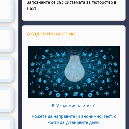
Запознайте се със системата за тюторство в
НБУ!
Salta Академична етика
Академична етика
В "Академична етика"
можете да направите (и анонимно) тест, с
който да установите дали