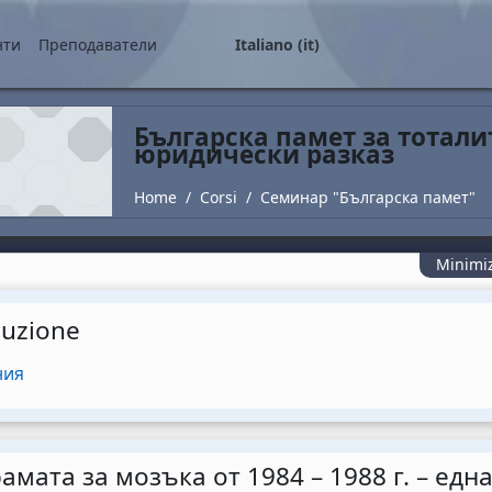
ale
нти
Преподаватели
Italiano ‎(it)‎
Българска памет за тотали
юридически разказ
Home
Corsi
Семинар "Българска памет"
Minimiz
utline
duzione
Forum
ния
амата за мозъка от 1984 – 1988 г. – едн