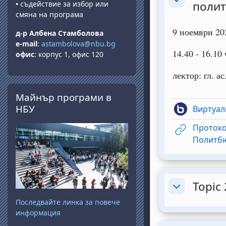
полит
•
съдействие за избор или
Minimizza
смяна на програма
9 ноември 202
д-р Албена Стамболова
e-mail
:
astambolova@nbu.bg
14.40 - 16.10 
офис
: корпус 1, офис 120
лектор: гл. а
Salta Майнър програми в НБУ
Майнър програми в
НБУ
Виртуалн
Протоко
Политбю
Topic 
Minimizza
Последвайте линка за повече
информация