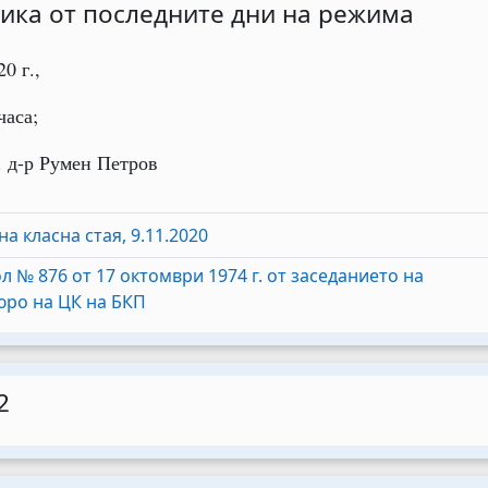
ика от последните дни на режима
0 г.,
часа;
с. д-р Румен Петров
BigBlueButton
а класна стая, 9.11.2020
л № 876 от 17 октомври 1974 г. от заседанието на
URL
ро на ЦК на БКП
2