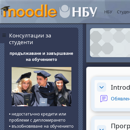
Vai al contenuto princip
НБУ
Студе
Blocchi
Salta Консултации за студенти
Консултации за
Pannello laterale
студенти
продължаване и завършване
на обучението
Section o
Intro
Minimizza
Обявле
•
недостатъчно кредити или
проблеми с дипломирането
Прогр
•
възобновяване на обучението