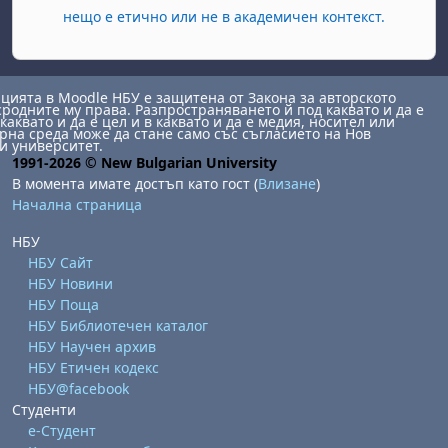
нещо е етично или не в академичен контекст.
ията в Moodle НБУ е защитена от Закона за авторското
сродните му права. Разпространяването й под каквато и да е
каквато и да е цел и в каквато и да е медия, носител или
на среда може да стане само със съгласието на Нов
и университет.
1991-2026 © New Bulgarian University
В момента имате достъп като гост (
Влизане
)
Начална страница
НБУ
НБУ Сайт
НБУ Новини
НБУ Поща
НБУ Библиотечен каталог
НБУ Научен архив
НБУ Етичен кодекс
НБУ@facebook
Студенти
е-Студент