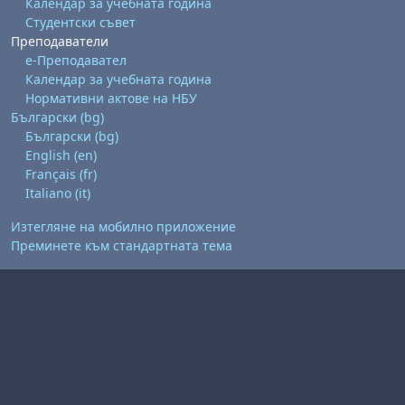
Календар за учебната година
Студентски съвет
Преподаватели
е-Преподавател
Календар за учебната година
Нормативни актове на НБУ
Български ‎(bg)‎
Български ‎(bg)‎
English ‎(en)‎
Français ‎(fr)‎
Italiano ‎(it)‎
Изтегляне на мобилно приложение
Преминете към стандартната тема