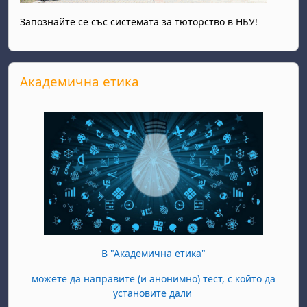
Запознайте се със системата за тюторство в НБУ!
Прескочи Академична етика
Академична етика
В "Академична етика"
можете да направите (и анонимно) тест, с който да
установите дали