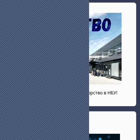
Запознайте се със системата за тюторство в НБУ!
Skip Академична етика
Академична етика