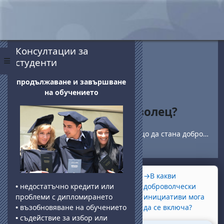
Skip to main content
Blocks
Skip Консултации за студенти
Консултации за
студенти
Side panel
продължаване и завършване
на обучението
Защо да стана доброволец?
Home
Courses
Доброволчество
Защо да стана доброволец?
Section outline
←
Заедно сме по-силни: уъркшоп,
→
В какви
посветен на многоезичието,
доброволчески
•
недостатъчно кредити или
културното разнообразие и
инициативи мога
проблеми с дипломирането
доброволчеството
да се включа?
•
възобновяване на обучението
•
съдействие за избор или