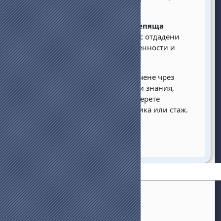
докато правите нещо значимо.
Присъединете се към подкрепяща
общност:
Ще работите заедно с отдадени
хора, които споделят вашите ценности и
страст.
Надградете своите знания
: Учене чрез
доброволчество. Развийте нови знания,
умения и компетентности. Намерете
различна възможност за практика или стаж.
←
Заедно сме по-
силни: уъркшоп,
посветен на
многоезичието,
културното
разнообразие и