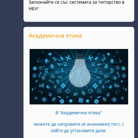
Запознайте се със системата за тюторство в
НБУ!
Прескочи Академична етика
Академична етика
В "Академична етика"
можете да направите (и анонимно) тест, с
който да установите дали