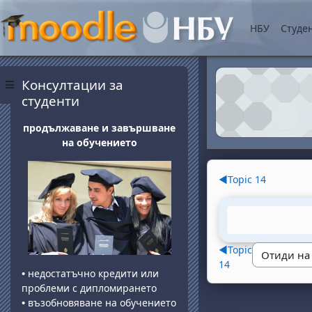
Прескочи на основнот
НБУ
Студе
Блокове
Прескочи Консултации за студенти
Консултации за
Страничен панел
студенти
продължаване и завършване
на обучението
Section o
◀︎
Topic 14
◀︎
Topic
14
•
недостатъчно кредити или
проблеми с дипломирането
•
възобновяване на обучението