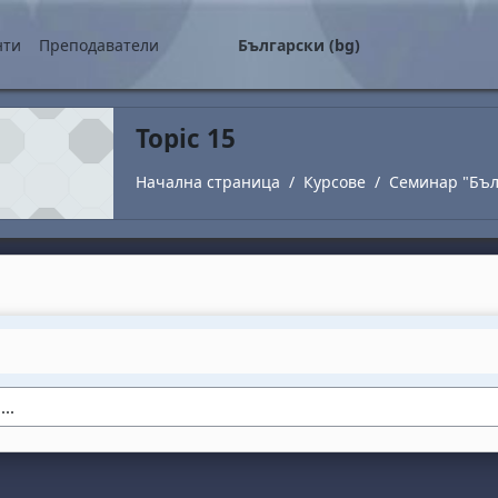
о съдържание
нти
Преподаватели
Български ‎(bg)‎
Topic 15
Начална страница
Курсове
Семинар "Бъл
utline