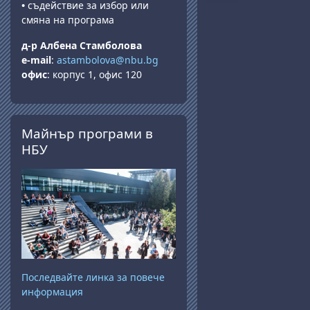
•
съдействие за избор или
смяна на програма
д-р Албена Стамболова
e-mail
:
astambolova@nbu.bg
офис
: корпус 1, офис 120
Прескочи Майнър програми в НБУ
Майнър програми в
НБУ
Последвайте линка за повече
информация