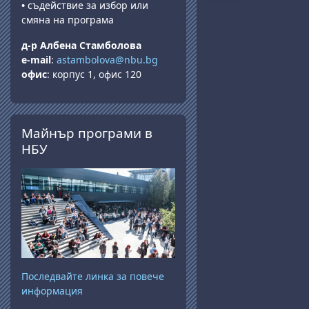
•
съдействие за избор или
смяна на програма
д-р Албена Стамболова
e-mail
:
astambolova@nbu.bg
офис
: корпус 1, офис 120
Прескочи Майнър програми в НБУ
Майнър програми в
НБУ
Последвайте линка за повече
информация