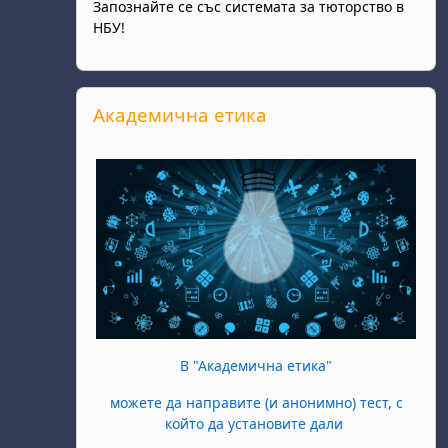
Запознайте се със системата за тюторство в
НБУ!
Прескочи Академична етика
Академична етика
В "Академична етика"
можете да направите (и анонимно) тест, с
който да установите дали