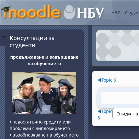
Прескочи на основнот
НБУ
Студе
Блокове
Прескочи Консултации за студенти
Консултации за
Страничен панел
студенти
продължаване и завършване
на обучението
Section o
◀︎
Topic 6
◀︎
Topic
6
•
недостатъчно кредити или
проблеми с дипломирането
•
възобновяване на обучението