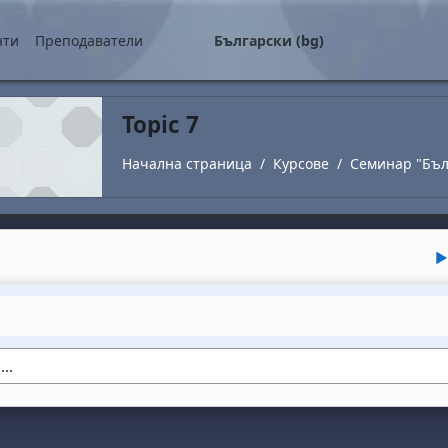
о съдържание
нти
Преподаватели
Български ‎(bg)‎
Topic 7
Начална страница
Курсове
Семинар "Бъл
utline
▶︎