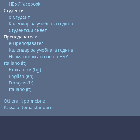
НБУ@facebook
Студенти
е-Студент
Календар за учебната година
Студентски съвет
Преподаватели
е-Преподавател
Календар за учебната година
Нормативни актове на НБУ
Italiano ‎(it)‎
Български ‎(bg)‎
English ‎(en)‎
Français ‎(fr)‎
Italiano ‎(it)‎
Ottieni l'app mobile
Passa al tema standard