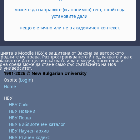
можете да направите (и анонимно) тест, с който да
установите дали
нещо е етично или не в академичен контекст.
ията в Moodle НБУ е защитена от Закона за авторското
сродните му права. Разпространяването й под каквато и да е
каквато и да е цел и в каквато и да е медия, носител или
на среда може да стане само със съгласието на Нов
и университет.
1991-2026 © New Bulgarian University
Ospite (
Login
)
Home
НБУ
НБУ Сайт
НБУ Новини
НБУ Поща
НБУ Библиотечен каталог
НБУ Научен архив
НБУ Етичен кодекс