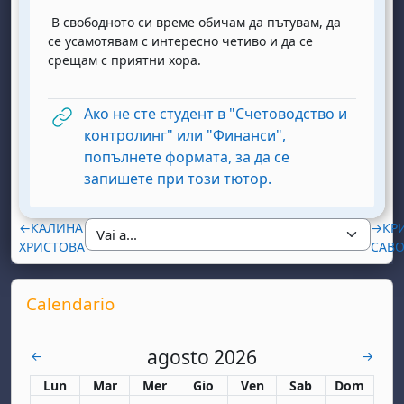
В свободното си време обичам да пътувам, да
се усамотявам с интересно четиво и да се
срещам с приятни хора.
Ако не сте студент в "Счетоводство и
контролинг" или "Финанси",
попълнете формата, за да се
URL
запишете при този тютор.
←
КАЛИНА
→
КР
ХРИСТОВА
САВ
Supplementary blocks
Salta Calendario
Calendario
agosto 2026
luglio
settemb
←
→
Lunedi
Martedì
Mercoledì
Giovedì
Venerdì
Sabato
Domenica
Lun
Mar
Mer
Gio
Ven
Sab
Dom