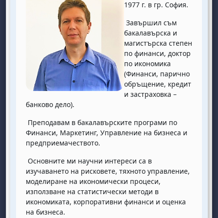
1977 г. в гр. София.
Завършил съм
бакалавърска и
магистърска степен
по финанси, доктор
по икономика
(Финанси, парично
обръщение, кредит
и застраховка –
банково дело).
Преподавам в бакалавърските програми по
Финанси, Маркетинг, Управление на бизнеса и
предприемачеството.
Основните ми научни интереси са в
изучаването на рисковете, тяхното управление,
моделиране на икономически процеси,
използване на статистически методи в
икономиката, корпоративни финанси и оценка
на бизнеса.