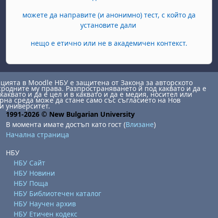
можете да направите (и анонимно) тест, с който да
установите дали
нещо е етично или не в академичен контекст.
ията в Moodle НБУ е защитена от Закона за авторското
сродните му права. Разпространяването й под каквато и да е
каквато и да е цел и в каквато и да е медия, носител или
на среда може да стане само със съгласието на Нов
и университет.
1991-2026 © New Bulgarian University
В момента имате достъп като гост (
Влизане
)
Начална страница
НБУ
НБУ Сайт
НБУ Новини
НБУ Поща
НБУ Библиотечен каталог
НБУ Научен архив
НБУ Етичен кодекс