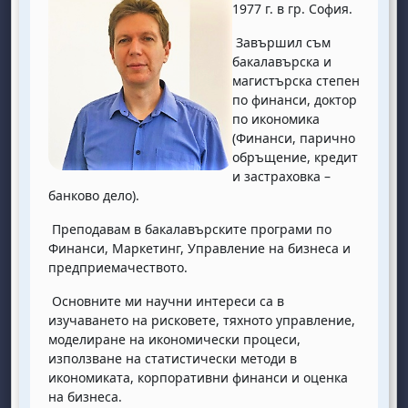
1977 г. в гр. София.
Завършил съм
бакалавърска и
магистърска степен
по финанси, доктор
по икономика
(Финанси, парично
обръщение, кредит
и застраховка –
банково дело).
Преподавам в бакалавърските програми по
Финанси, Маркетинг, Управление на бизнеса и
предприемачеството.
Основните ми научни интереси са в
изучаването на рисковете, тяхното управление,
моделиране на икономически процеси,
използване на статистически методи в
икономиката, корпоративни финанси и оценка
на бизнеса.