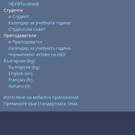
НБУ@facebook
Студенти
е-Студент
Календар за учебната година
Студентски съвет
Преподаватели
е-Преподавател
Календар за учебната година
Нормативни актове на НБУ
Български ‎(bg)‎
Български ‎(bg)‎
English ‎(en)‎
Français ‎(fr)‎
Italiano ‎(it)‎
Изтегляне на мобилно приложение
Преминете към стандартната тема