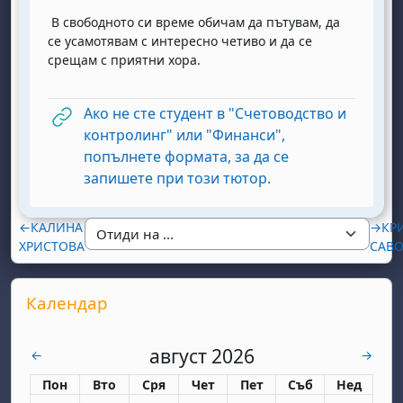
В свободното си време обичам да пътувам, да
се усамотявам с интересно четиво и да се
срещам с приятни хора.
Ако не сте студент в "Счетоводство и
контролинг" или "Финанси",
попълнете формата, за да се
URL
запишете при този тютор.
←
КАЛИНА
→
КР
ХРИСТОВА
САВ
Supplementary blocks
Прескочи Календар
Календар
август 2026
юли
септем
←
→
Понеделник
вторник
сряда
четвъртък
петък
събота
неделя
Пон
Вто
Сря
Чет
Пет
Съб
Нед