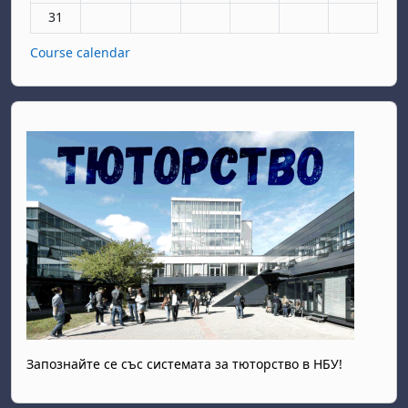
No events, Monday, 31 August
31
Course calendar
Запознайте се със системата за тюторство в НБУ!