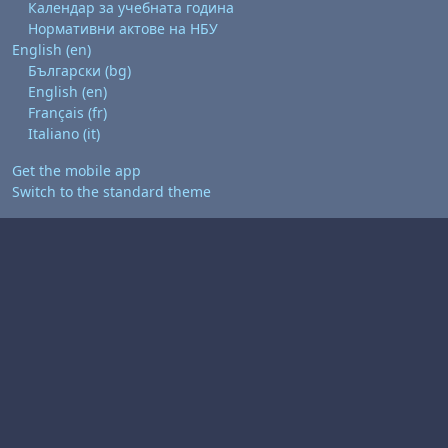
Календар за учебната година
Нормативни актове на НБУ
English ‎(en)‎
Български ‎(bg)‎
English ‎(en)‎
Français ‎(fr)‎
Italiano ‎(it)‎
Get the mobile app
Switch to the standard theme