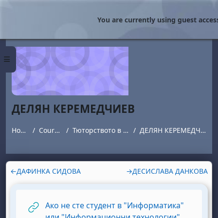
Skip to main content
You are currently using guest access
Side panel
ДЕЛЯН КЕРЕМЕДЧИЕВ
Home
Courses
Тюторството в НБУ
ДЕЛЯН КЕРЕМЕДЧИЕВ
Section outline
←
ДАФИНКА СИДОВА
→
ДЕСИСЛАВА ДАНКОВА
Ако не сте студент в "Информатика"
или "Информационни технологии",