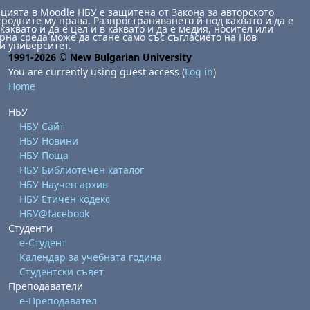
ията в Moodle НБУ е защитена от Закона за авторското
сродните му права. Разпространяването й под каквато и да е
каквато и да е цел и в каквато и да е медия, носител или
на среда може да стане само със съгласието на Нов
и университет.
1991-2026 © New Bulgarian University
You are currently using guest access (
Log in
)
Home
НБУ
НБУ Сайт
НБУ Новини
НБУ Поща
НБУ Библиотечен каталог
НБУ Научен архив
НБУ Етичен кодекс
НБУ@facebook
Студенти
е-Студент
Календар за учебната година
Студентски съвет
Преподаватели
е-Преподавател