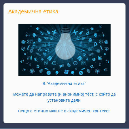
Skip Академична етика
Академична етика
В "Академична етика"
можете да направите (и анонимно) тест, с който да
установите дали
нещо е етично или не в академичен контекст.