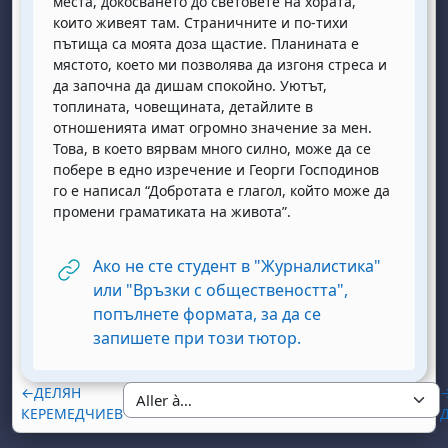
места, докосването до световете на хората,
които живеят там. Страничните и по-тихи
пътища са моята доза щастие. Планината е
мястото, което ми позволява да изгоня стреса и
да започна да дишам спокойно. Уютът,
топлината, човещината, детайлите в
отношенията имат огромно значение за мен.
Това, в което вярвам много силно, може да се
побере в едно изречение и Георги Господинов
го е написал “Добротата е глагол, който може да
промени граматиката на живота”.
Ако не сте студент в "Журналистика"
или "Връзки с обществеността",
попълнете формата, за да се
URL
запишете при този тютор.
←
ДЕЛЯН
КЕРЕМЕДЧИЕВ