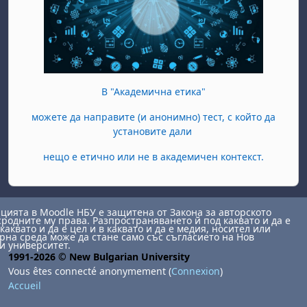
В "Академична етика"
можете да направите (и анонимно) тест, с който да
установите дали
нещо е етично или не в академичен контекст.
ията в Moodle НБУ е защитена от Закона за авторското
сродните му права. Разпространяването й под каквато и да е
каквато и да е цел и в каквато и да е медия, носител или
на среда може да стане само със съгласието на Нов
и университет.
1991-2026 © New Bulgarian University
Vous êtes connecté anonymement (
Connexion
)
Accueil