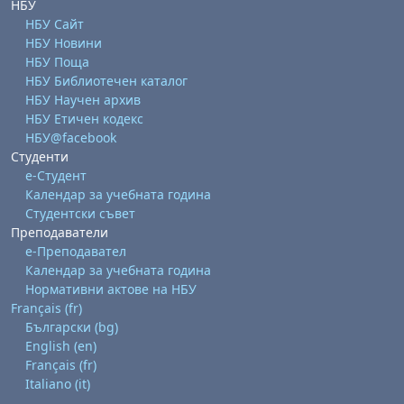
НБУ
НБУ Сайт
НБУ Новини
НБУ Поща
НБУ Библиотечен каталог
НБУ Научен архив
НБУ Етичен кодекс
НБУ@facebook
Студенти
е-Студент
Календар за учебната година
Студентски съвет
Преподаватели
е-Преподавател
Календар за учебната година
Нормативни актове на НБУ
Français ‎(fr)‎
Български ‎(bg)‎
English ‎(en)‎
Français ‎(fr)‎
Italiano ‎(it)‎