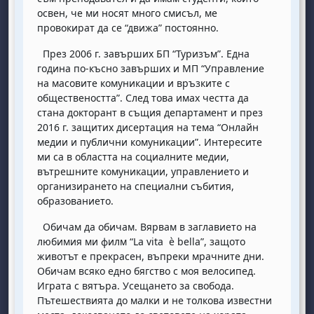
освен, че ми носят много смисъл, ме
провокират да се “движа” постоянно.
През 2006 г. завърших БП “Туризъм”. Една
година по-късно завърших и МП “Управление
на масовите комуникации и връзките с
обществеността”. След това имах честта да
стана докторант в същия департамент и през
2016 г. защитих дисертация на тема “Онлайн
медии и публични комуникации”. Интересите
ми са в областта на социалните медии,
вътрешните комуникации, управлението и
организирането на специални събития,
образованието.
Обичам да обичам. Вярвам в заглавието на
любимия ми филм “La vita è bella”, защото
животът е прекрасен, въпреки мрачните дни.
Обичам всяко едно бягство с моя велосипед.
Играта с вятъра. Усещането за свобода.
Пътешествията до малки и не толкова известни