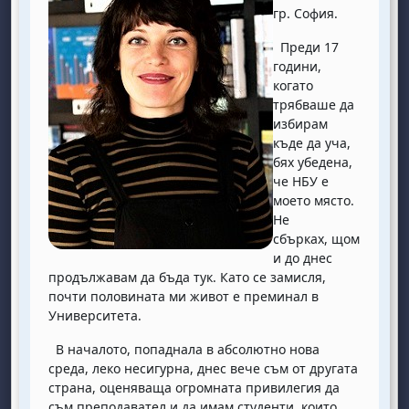
гр. София.
Преди 17
години,
когато
трябваше да
избирам
къде да уча,
бях убедена,
че НБУ е
моето място.
Не
сбърках, щом
и до днес
продължавам да бъда тук. Като се замисля,
почти половината ми живот е преминал в
Университета.
В началото, попаднала в абсолютно нова
среда, леко несигурна, днес вече съм от другата
страна, оценяваща огромната привилегия да
съм преподавател и да имам студенти, които