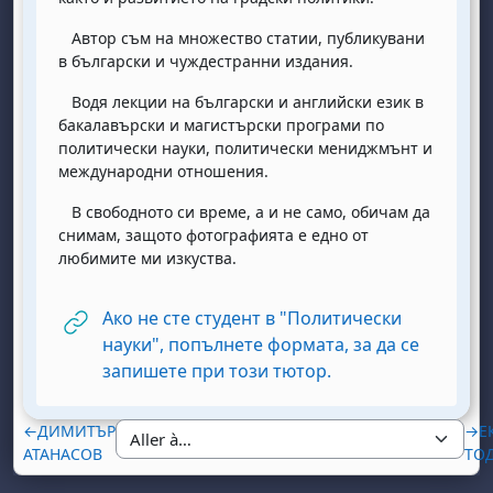
Автор съм на множество статии, публикувани
в български и чуждестранни издания.
Водя лекции на български и английски език в
бакалавърски и магистърски програми по
политически науки, политически мениджмънт и
международни отношения.
В свободното си време, а и не само, обичам да
снимам, защото фотографията е едно от
любимите ми изкуства.
Ако не сте студент в "Политически
науки", попълнете формата, за да се
URL
запишете при този тютор.
←
ДИМИТЪР
→
Е
АТАНАСОВ
ТО