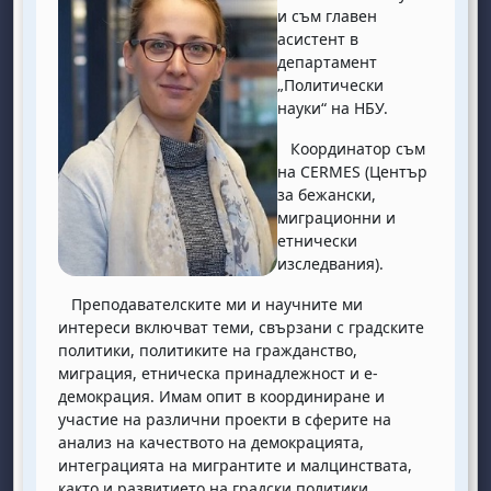
и съм главен
асистент в
департамент
„Политически
науки“ на НБУ.
Координатор съм
на CERMES (Център
за бежански,
миграционни и
етнически
изследвания).
Преподавателските ми и научните ми
интереси включват теми, свързани с градските
политики, политиките на гражданство,
миграция, етническа принадлежност и е-
демокрация. Имам опит в координиране и
участие на различни проекти в сферите на
анализ на качеството на демокрацията,
интеграцията на мигрантите и малцинствата,
както и развитието на градски политики.