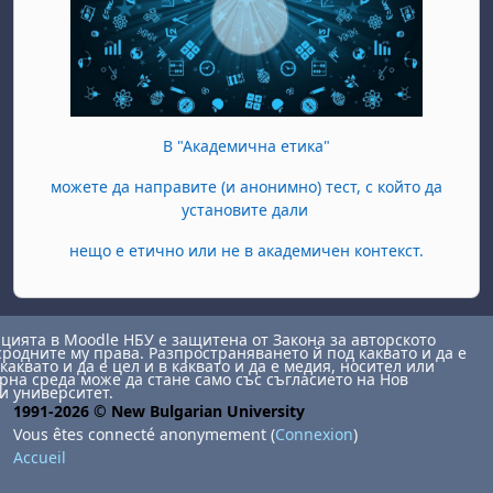
В "Академична етика"
можете да направите (и анонимно) тест, с който да
установите дали
нещо е етично или не в академичен контекст.
ията в Moodle НБУ е защитена от Закона за авторското
сродните му права. Разпространяването й под каквато и да е
каквато и да е цел и в каквато и да е медия, носител или
на среда може да стане само със съгласието на Нов
и университет.
1991-2026 © New Bulgarian University
Vous êtes connecté anonymement (
Connexion
)
Accueil