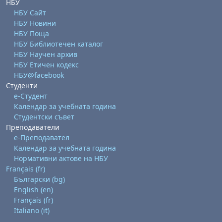
НБУ
НБУ Сайт
НБУ Новини
НБУ Поща
НБУ Библиотечен каталог
НБУ Научен архив
НБУ Етичен кодекс
НБУ@facebook
Студенти
е-Студент
Календар за учебната година
Студентски съвет
Преподаватели
е-Преподавател
Календар за учебната година
Нормативни актове на НБУ
Français ‎(fr)‎
Български ‎(bg)‎
English ‎(en)‎
Français ‎(fr)‎
Italiano ‎(it)‎