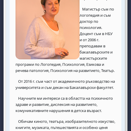
Магистър съм по
логопедия и съм
доктор по
психология.
Доцент съм в НБУ
и от 2006 г.
преподавам в
бакалавърските и
магистърските
програми по Логопедия, Психология, Езикова и
речева патология, Психология на развитието, Театър.
От 2016 г. съм част от академичното ръководство на
университета и съм декан на Бакалавърски факултет.
Научните ми интереси са в областта на психичното
здраве и развитие, дислексия на развитието,
комуникативните нарушения в детска възраст.
Обичам киното, театъра, изобразителното изкуство,
книгите, музиката, пътешествията и особено ценя