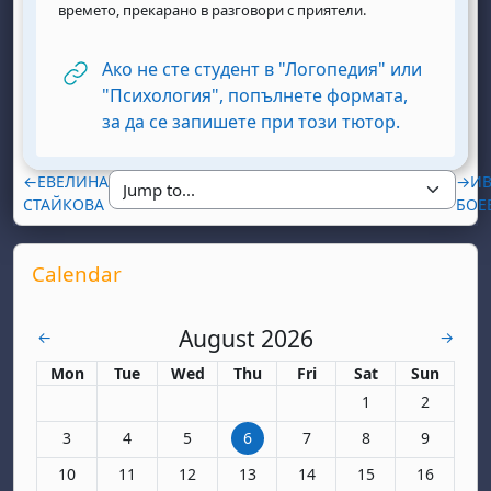
времето, прекарано в разговори с приятели.
Ако не сте студент в "Логопедия" или
"Психология", попълнете формата,
URL
за да се запишете при този тютор.
←
ЕВЕЛИНА
→
И
СТАЙКОВА
БОЕ
Supplementary blocks
Skip Calendar
Calendar
August 2026
July
Septem
←
→
Monday
Tuesday
Wednesday
Thursday
Friday
Saturday
Sunday
Mon
Tue
Wed
Thu
Fri
Sat
Sun
No events, Saturda
No events,
1
2
No events, Monday, 3 August
No events, Tuesday, 4 August
No events, Wednesday, 5 August
No events, Thursday, 6 August
No events, Friday, 7 August
No events, Saturda
No events,
3
4
5
6
7
8
9
No events, Monday, 10 August
No events, Tuesday, 11 August
No events, Wednesday, 12 August
No events, Thursday, 13 August
No events, Friday, 14 Augus
No events, Saturda
No events,
10
11
12
13
14
15
16