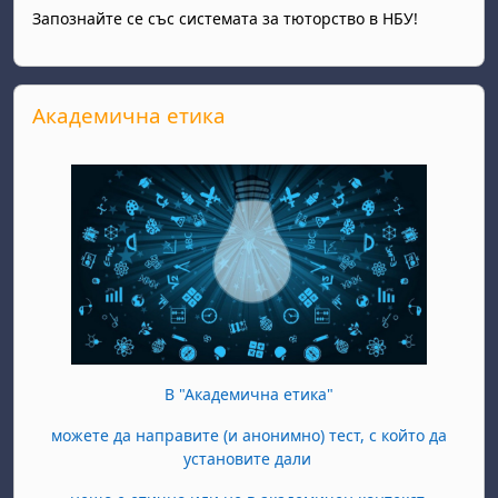
Запознайте се със системата за тюторство в НБУ!
Skip Академична етика
Академична етика
В "Академична етика"
можете да направите (и анонимно) тест, с който да
установите дали