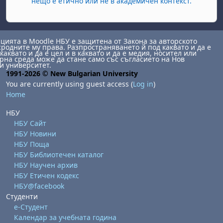
нещо е етично или не в академичен контекст.
ията в Moodle НБУ е защитена от Закона за авторското
сродните му права. Разпространяването й под каквато и да е
каквато и да е цел и в каквато и да е медия, носител или
на среда може да стане само със съгласието на Нов
и университет.
1991-2026 © New Bulgarian University
You are currently using guest access (
Log in
)
Home
НБУ
НБУ Сайт
НБУ Новини
НБУ Поща
НБУ Библиотечен каталог
НБУ Научен архив
НБУ Етичен кодекс
НБУ@facebook
Студенти
е-Студент
Календар за учебната година