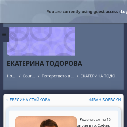
Skip to main content
You are currently using guest access (
Log
Side panel
ЕКАТЕРИНА ТОДОРОВА
Home
Courses
Тюторството в НБУ
ЕКАТЕРИНА ТОДОРОВА
Section outline
←
ЕВЕЛИНА СТАЙКОВА
→
ИВАН БОЕВСКИ
Родена съм на 15
април в гр. София.