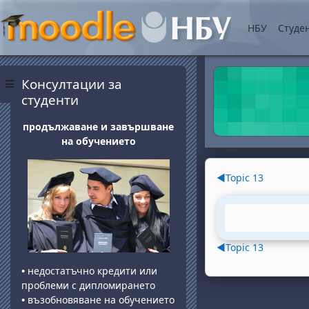
Прескочи на основнот
НБУ
Студе
Блокове
Прескочи Консултации за студенти
Консултации за
Страничен панел
студенти
продължаване и завършване
на обучението
Section o
◀︎
Topic 13
◀︎
Topic 13
•
недостатъчно кредити или
проблеми с дипломирането
•
възобновяване на обучението