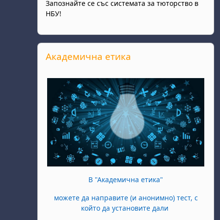
Запознайте се със системата за тюторство в
НБУ!
Прескочи Академична етика
Академична етика
В "Академична етика"
можете да направите (и анонимно) тест, с
който да установите дали