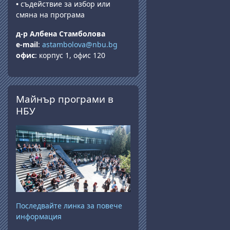
•
съдействие за избор или
смяна на програма
д-р Албена Стамболова
e-mail
:
astambolova@nbu.bg
офис
: корпус 1, офис 120
Прескочи Майнър програми в НБУ
Майнър програми в
НБУ
Последвайте линка за повече
информация