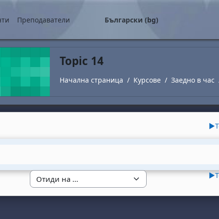
о съдържание
нти
Преподаватели
Български ‎(bg)‎
Topic 14
Начална страница
Курсове
Заедно в час
utline
▶︎
T
▶︎
T