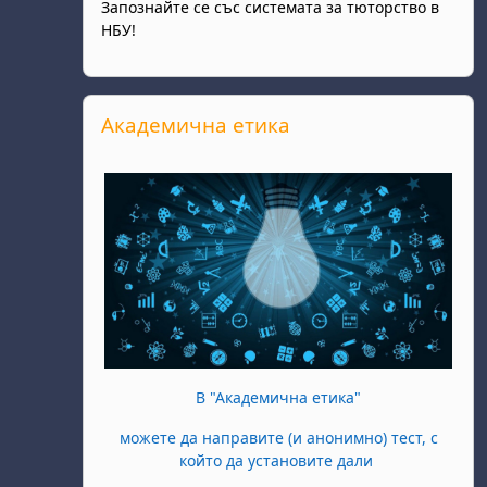
Запознайте се със системата за тюторство в
НБУ!
Прескочи Академична етика
Академична етика
В "Академична етика"
можете да направите (и анонимно) тест, с
който да установите дали