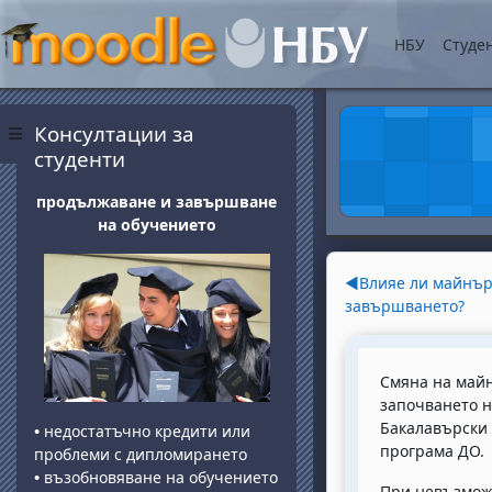
Прескочи на основнот
НБУ
Студе
Блокове
Прескочи Консултации за студенти
Консултации за
Страничен панел
студенти
продължаване и завършване
на обучението
Section o
◀︎
Влияе ли майнър
завършването?
Смяна на майн
започването н
Бакалавърски
•
недостатъчно кредити или
програма ДО
.
проблеми с дипломирането
•
възобновяване на обучението
При невъзмож