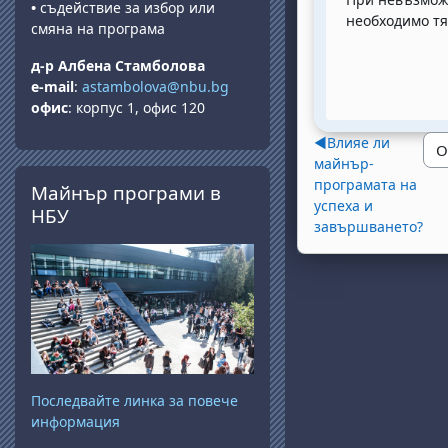
•
съдействие за избор или
необходимо тя
смяна на програма
д-р Албена Стамболова
e-mail
:
astambolova@nbu.bg
офис
: корпус 1, офис 120
◀︎
Влияе ли
майнър-
Прескочи Майнър програми в НБУ
програмата на
Майнър програми в
успеха и
НБУ
завършването?
Последвайте линка за повече
информация