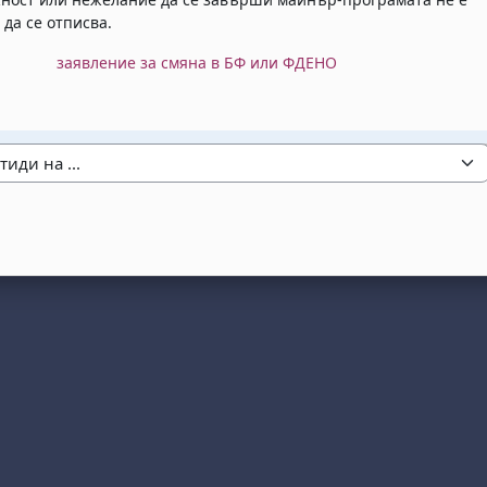
 да се отписва.
заявление за смяна в БФ или ФДЕНО