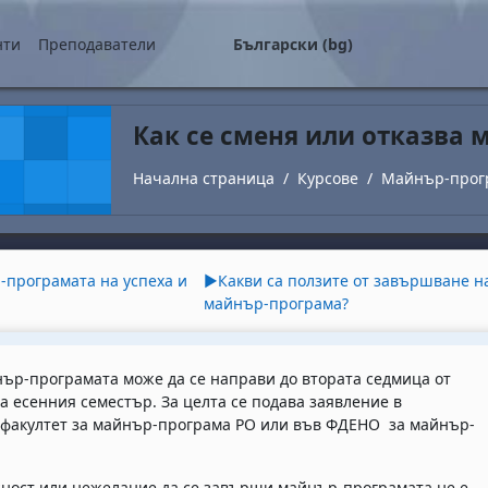
о съдържание
нти
Преподаватели
Български ‎(bg)‎
Как се сменя или отказва
Начална страница
Курсове
Майнър-прог
utline
-програмата на успеха и
▶︎
Какви са ползите от завършване н
майнър-програма?
ър-програмата може да се направи до втората седмица от
а есенния семестър. За целта се подава заявление в
 факултет за майнър-програма РО или във
ФДЕНО за майнър-
ност или нежелание да се завърши майнър-програмата не е