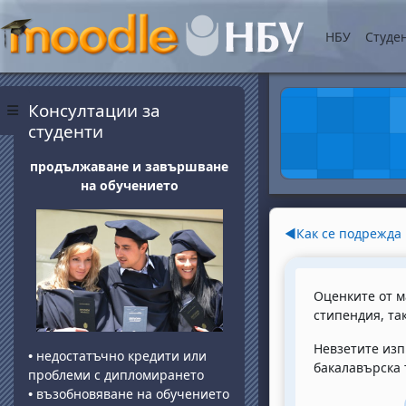
Skip to main content
НБУ
Студе
Blocks
Skip Консултации за студенти
Консултации за
Side panel
студенти
продължаване и завършване
на обучението
Section o
◀︎
Как се подрежда 
Оценките от м
стипендия, та
Невзетите изп
•
недостатъчно кредити или
бакалавърска 
проблеми с дипломирането
•
възобновяване на обучението