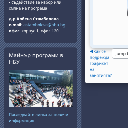
•
съдействие за избор или
смяна на програма
д-р Албена Стамболова
e-mail
:
astambolova@nbu.bg
офис
: корпус 1, офис 120
Skip Майнър програми в НБУ
◀︎
Как се
Майнър програми в
подрежда
НБУ
графикът
на
занятията?
Последвайте линка за повече
информация