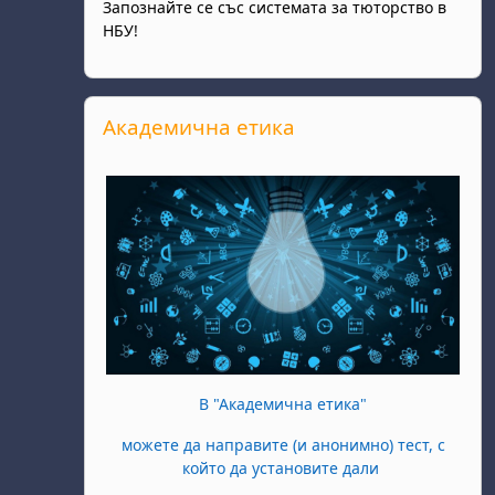
Запознайте се със системата за тюторство в
НБУ!
Skip Академична етика
Академична етика
В "Академична етика"
можете да направите (и анонимно) тест, с
който да установите дали