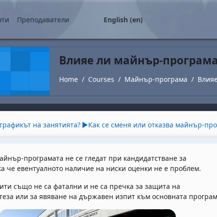
нти
Преподаватели
English ‎(en)‎
Влияе ли майнър-програма
Home
Courses
Майнър-програма
Влияе
utline
графикът на занятията?
▶︎
Как се сменя или отказва майнър-пр
айнър-програмата не се гледат при кандидатстване за
ка че евентуалното наличие на ниски оценки не е проблем.
ити също не са фатални и не са пречка за защита на
теза или за явяване на държавен изпит към основната програм