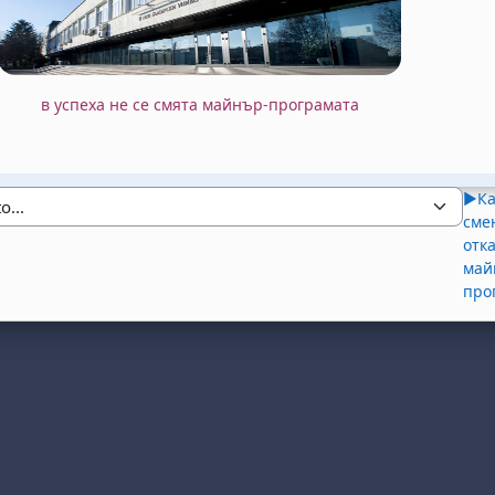
в успеха не се смята майнър-програмата
▶︎
Ка
сме
отк
май
про