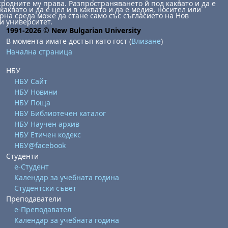
сродните му права. Разпространяването й под каквато и да е
каквато и да е цел и в каквато и да е медия, носител или
на среда може да стане само със съгласието на Нов
и университет.
1991-2026 © New Bulgarian University
В момента имате достъп като гост (
Влизане
)
Начална страница
НБУ
НБУ Сайт
НБУ Новини
НБУ Поща
НБУ Библиотечен каталог
НБУ Научен архив
НБУ Етичен кодекс
НБУ@facebook
Студенти
е-Студент
Календар за учебната година
Студентски съвет
Преподаватели
е-Преподавател
Календар за учебната година