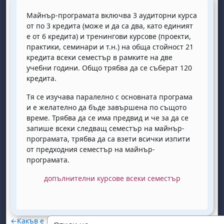
Майнър-програмата включва 3 аудиторни курса
от по 3 кредита (може и да са два, като единият
е от 6 кредита) и тренингови курсове (проекти,
практики, семинари и т.н.) на обща стойност 21
кредита всеки семестър в рамките на две
учебни години. Общо трябва да се съберат 120
кредита.
Тя се изучава паралелно с основната програма
и е желателно да бъде завършена по същото
време. Трябва да се има предвид и че за да се
запише всеки следващ семестър на майнър-
програмата, трябва да са взети всички изпити
от предходния семестър на майнър-
програмата.
допълнителни курсове всеки семестър
←
Какъв е