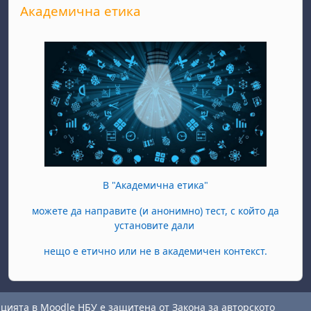
Академична етика
В "Академична етика"
можете да направите (и анонимно) тест, с който да
установите дали
нещо е етично или не в академичен контекст.
ията в Moodle НБУ е защитена от Закона за авторското