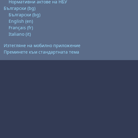
Нормативни актове на НБУ
Български ‎(bg)‎
Български ‎(bg)‎
English ‎(en)‎
Français ‎(fr)‎
Italiano ‎(it)‎
Изтегляне на мобилно приложение
Преминете към стандартната тема