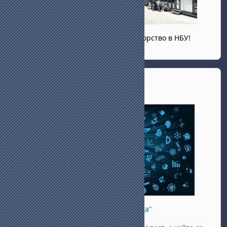
Запознайте се със системата за тюторство в НБУ!
Прескочи Академична етика
Академична етика
В "Академична етика"