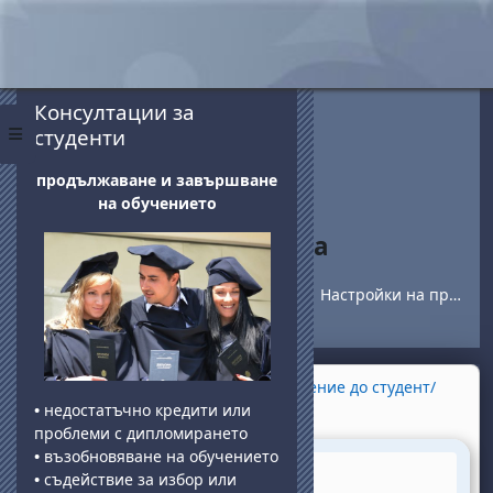
Прескочи на основното съдържание
Блокове
Прескочи Консултации за студенти
Консултации за
студенти
Страничен панел
продължаване и завършване
на обучението
Настройки на профила
Начална страница
Курсове
студенти
Настройки на профила
Section outline
←
Изпращане и прочитане на съобщение до студент/
преподавател
•
недостатъчно кредити или
проблеми с дипломирането
•
възобновяване на обучението
•
съдействие за избор или
Файл
Видео инструкции