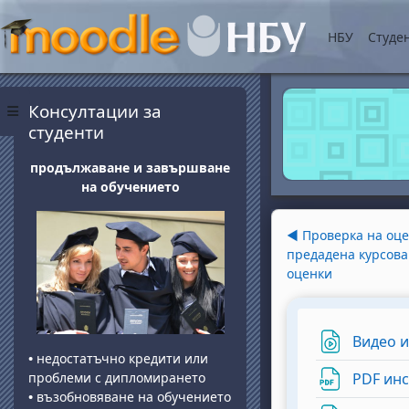
Прескочи на основнот
НБУ
Студе
Блокове
Прескочи Консултации за студенти
Консултации за
Страничен панел
студенти
продължаване и завършване
на обучението
Section o
◀︎
Проверка на оцен
предадена курсова
оценки
Видео 
•
недостатъчно кредити или
проблеми с дипломирането
PDF ин
•
възобновяване на обучението