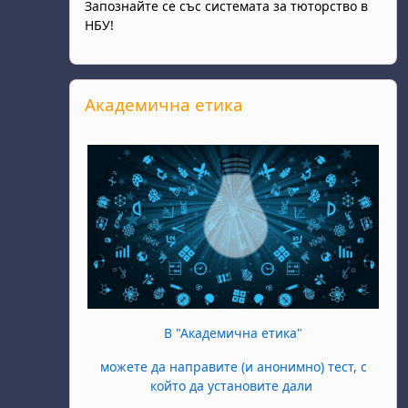
Запознайте се със системата за тюторство в
НБУ!
Прескочи Академична етика
Академична етика
В "Академична етика"
можете да направите (и анонимно) тест, с
който да установите дали