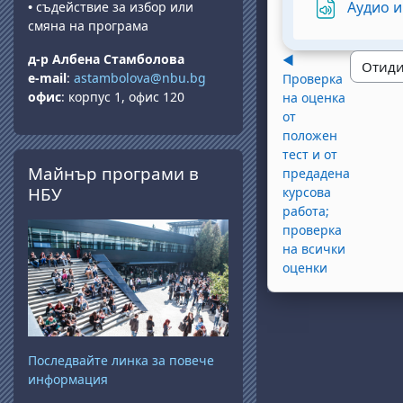
Аудио 
•
съдействие за избор или
смяна на програма
д-р Албена Стамболова
◀︎
e-mail
:
astambolova@nbu.bg
Проверка
офис
: корпус 1, офис 120
на оценка
от
положен
тест и от
Прескочи Майнър програми в НБУ
Майнър програми в
предадена
НБУ
курсова
работа;
проверка
на всички
оценки
Последвайте линка за повече
информация