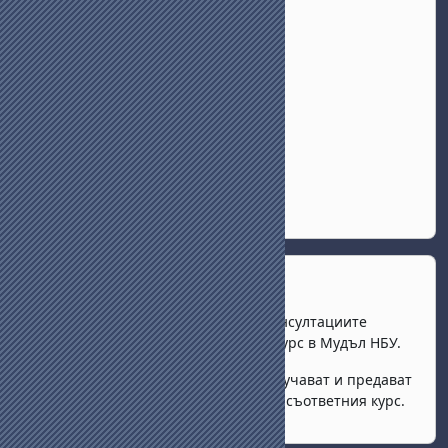
Passer Важно
Важно
Учебни материали и записи
на консултациите
можете да намерите в съответния курс в Мудъл НБУ.
Курсовите работи
(казусите) се получават и
предават
по електронен път,
в заданието към съответния курс.