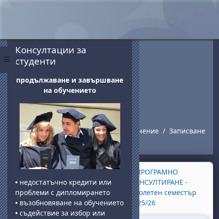
Passer au contenu principal
Blocs
Passer Консултации за студенти
Консултации за
студенти
Panneau latéral
продължаване и завършване
на обучението
Записване
Accueil
Cours
Дистанционно обучение
Записване
Section outline
←
Информация за студенти
→
ПРОГРАМНО
обучаващи се в програми с
КОНСУЛТИРАНЕ -
•
недостатъчно кредити или
дистанционна форма на обучение.
Пролетен семестър
проблеми с дипломирането
2025/26
•
възобновяване на обучението
•
съдействие за избор или