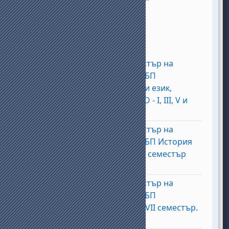
Курсове за есенен семестър на
учебната 2026/2027г. за БП
Англицистика (Английски език,
култура и литература) ДО - I, III, V и
Fichier
VII семестър.
Курсове за есенен семестър на
учебната 2026/2027г. за БП История
Fichier
и архелогия ДО - I, III и V семестър
Курсове за есенен семестър на
учебната 2026/2027г. за БП
Маркетинг ДО - I, III, V и VII семестър.
Fichier