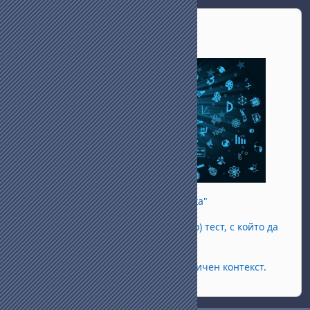
Passer Академична етика
Академична етика
В "Академична етика"
можете да направите (и анонимно) тест, с който да
установите дали
нещо е етично или не в академичен контекст.