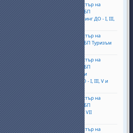
Курсове за есенен семестър на
учебната 2026/2027г. за БП
Счетоводство и контролинг ДО - I, III,
Fichier
V и VII семестър.
Курсове за есенен семестър на
учебната 2026/2027г. за БП Туризъм
Fichier
ДО - I, III, V, VII семестър
Курсове за есенен семестър на
учебната 2026/2027г. за БП
Управление на бизнеса и
предприемачеството ДО - I, III, V и
Fichier
VII семестър.
Курсове за есенен семестър на
учебната 2026/2027г. за БП
Философия ДО - I, III, V и VII
Fichier
семестър.
Курсове за есенен семестър на