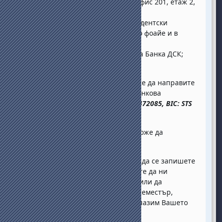
в брой: в каса „Студенти“ – офис 201, етаж 2,
корпус 1, НБУ-София;
чрез ПОС устройства – в Студентски
център, корпус 1, централно фоайе и в
касата на НБУ;
по банков път – в офисите на Банка ДСК;
Заплащането по банков път може да направите
от всеки клон на банка ДСК по банкова
сметка:
IBAN
:
BG
12
STSA
93000021472085,
BIC
:
STS
ABGSF
.
В неработни дни заплащането може да
осъществявате по банков път.
В случай, че нямате възможност да се запишете
в обичайния срок, не се колебайте да ни
потърсите за съвет. Ако сте решили да
прекъснете обучението си този семестър,
молим да ни уведомите, за да запазим Вашето
място в университета.