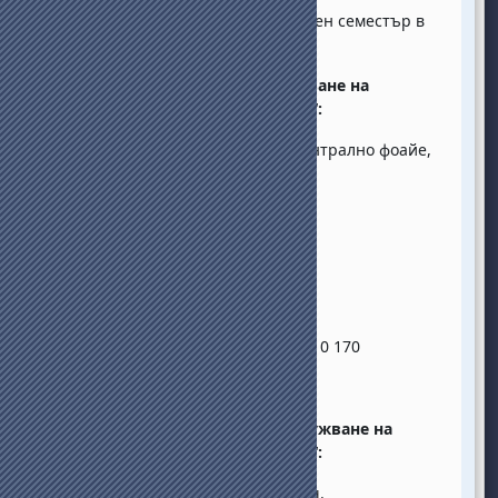
Желаем Ви успешен и ползотворен семестър в
НБУ!
Координати на отдел „Обслужване на
кандидат-студенти и студенти“:
Студентски център, корпус 1, централно фоайе,
Tелефон за контакт:
02/ 8110 253; 02/ 8110 233; 02/ 8110 170
E-mail:
student@nbu.bg
Работно време на отдел „Обслужване на
кандидат-студенти и студенти“:
понеделник-петък: 09:30 - 17:00 ч.