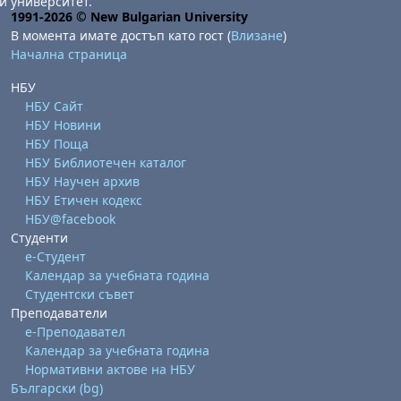
и университет.
1991-2026 © New Bulgarian University
В момента имате достъп като гост (
Влизане
)
Начална страница
НБУ
НБУ Сайт
НБУ Новини
НБУ Поща
НБУ Библиотечен каталог
НБУ Научен архив
НБУ Етичен кодекс
НБУ@facebook
Студенти
е-Студент
Календар за учебната година
Студентски съвет
Преподаватели
е-Преподавател
Календар за учебната година
Нормативни актове на НБУ
Български ‎(bg)‎