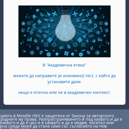
В "Академична етика"
можете да направите (и анонимно) тест, с който да
установите дали
нещо е етично или не в академичен контекст.
ията в Moodle НБУ е защитена от Закона за авторското
сродните му права. Разпространяването й под каквато и да е
каквато и да е цел и в каквато и да е медия, носител или
на среда може да стане само със съгласието на Нов