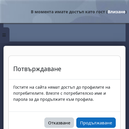
Прескочи на основното съдържание
В момента имате достъп като гост (
Влизане
)
Страничен панел
Потвърждаване
Гостите на сайта нямат достъп до профилите на
потребителите. Влезте с потребителско име и
парола за да продължите към профила.
Отказване
Продължаване