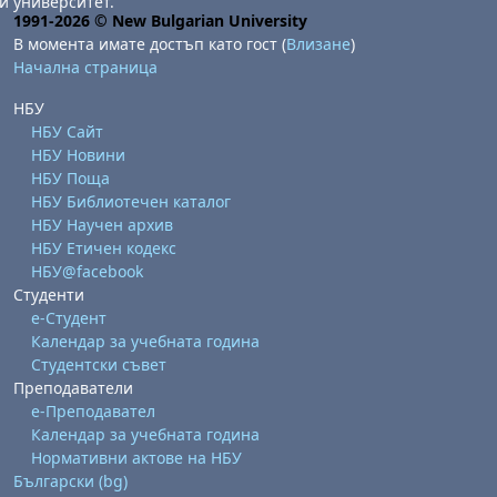
и университет.
1991-2026 © New Bulgarian University
В момента имате достъп като гост (
Влизане
)
Начална страница
НБУ
НБУ Сайт
НБУ Новини
НБУ Поща
НБУ Библиотечен каталог
НБУ Научен архив
НБУ Етичен кодекс
НБУ@facebook
Студенти
е-Студент
Календар за учебната година
Студентски съвет
Преподаватели
е-Преподавател
Календар за учебната година
Нормативни актове на НБУ
Български ‎(bg)‎