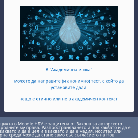
В "Академична етика"
можете да направите (и анонимно) тест, с който да
установите дали
нещо е етично или не в академичен контекст.
ията в Moodle НБУ е защитена от Закона за авторското
сродните му права. Разпространяването й под каквато и да е
каквато и да е цел и в каквато и да е медия, носител или
на среда може да стане само със съгласието на Нов