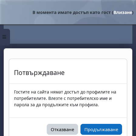
Прескочи на основното съдържание
В момента имате достъп като гост (
Влизане
)
Страничен панел
Потвърждаване
Гостите на сайта нямат достъп до профилите на
потребителите. Влезте с потребителско име и
парола за да продължите към профила.
Отказване
Продължаване