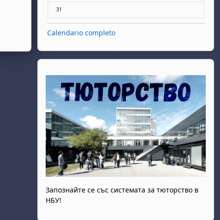
Nessun evento, lunedì 31 agosto
31
Calendario completo
Запознайте се със системата за тюторство в
НБУ!