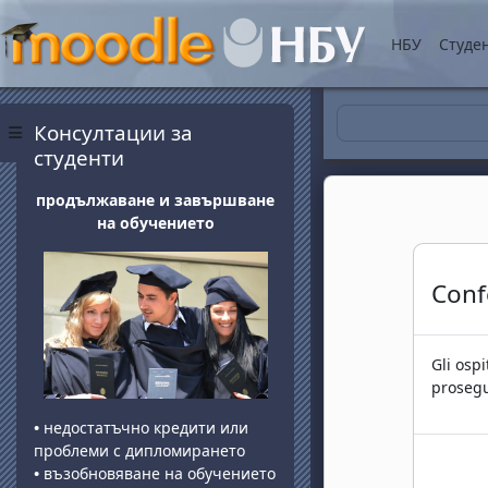
Vai al contenuto princip
НБУ
Студе
Blocchi
Salta Консултации за студенти
Консултации за
Pannello laterale
студенти
продължаване и завършване
на обучението
Con
Gli ospi
prosegu
•
недостатъчно кредити или
проблеми с дипломирането
•
възобновяване на обучението