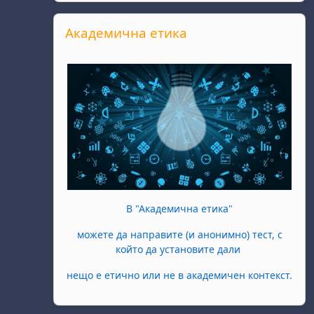
Salta Академична етика
Академична етика
В "Академична етика"
можете да направите (и анонимно) тест, с
който да установите дали
нещо е етично или не в академичен контекст.