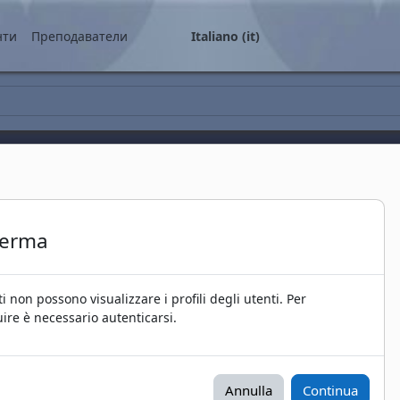
ale
нти
Преподаватели
Italiano ‎(it)‎
ferma
ti non possono visualizzare i profili degli utenti. Per
ire è necessario autenticarsi.
Annulla
Continua