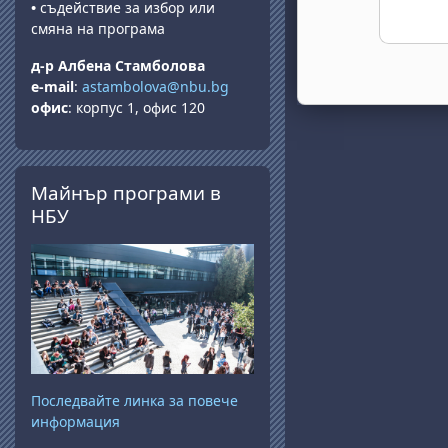
•
съдействие за избор или
смяна на програма
д-р Албена Стамболова
e-mail
:
astambolova@nbu.bg
офис
: корпус 1, офис 120
Salta Майнър програми в НБУ
Майнър програми в
НБУ
Последвайте линка за повече
информация