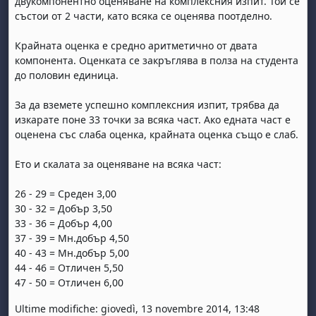
двукомпонентно оценяване на комплексния изпит. Той се
състои от 2 части, като всяка се оценява поотделно.
Крайната оценка е средно аритметично от двата
компонента. Оценката се закръглява в полза на студента
до половин единица.
За да вземете успешно комплексния изпит, трябва да
изкарате поне 33 точки за всяка част. Ако едната част е
оценена със слаба оценка, крайната оценка също е слаб.
Ето и скалата за оценяване на всяка част:
26 - 29 = Среден 3,00
30 - 32 = Добър 3,50
33 - 36 = Добър 4,00
37 - 39 = Мн.добър 4,50
40 - 43 = Мн.добър 5,00
44 - 46 = Отличен 5,50
47 - 50 = Отличен 6,00
Ultime modifiche: giovedì, 13 novembre 2014, 13:48