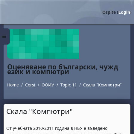
Vai al contenuto principale
Ospite (
Login
)
Pannello laterale
Оценяване по български, чужд
език и компютри
Home
Corsi
ООИУ
Topic 11
Скала "Компютри"
Скала "Компютри"
Aggregazione dei criteri
От учебната 2010/2011 година в НБУ е въведено