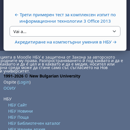
← Трети примерен тест за комплексен изпит по
информационни технологии 3 Office 2013
Vai a...
Акредитиране на компютърни умения в НБУ →
ията в Moodle НБУ е защитена от Закона за авторското
abato 1 agosto
to, domenica 2 agosto
сродните му права. Разпространяването й под каквато и да е
каквато и да е цел и в каквато и да е медия, носител или
osto
agosto
dì 7 agosto
abato 8 agosto
to, domenica 9 agosto
на среда може да стане само със съгласието на Нов
и университет.
1991-2026 © New Bulgarian University
gosto
 agosto
dì 14 agosto
abato 15 agosto
to, domenica 16 agosto
Ospite (
Login
)
gosto
 agosto
dì 21 agosto
abato 22 agosto
to, domenica 23 agosto
ООИУ
gosto
 agosto
dì 28 agosto
abato 29 agosto
to, domenica 30 agosto
НБУ
НБУ Сайт
НБУ Новини
НБУ Поща
НБУ Библиотечен каталог
НБУ Научен архив