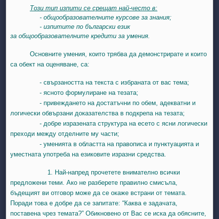
Този тип изпити се срещат най-често в:
- общообразователните курсове за знания;
- изпитите по български език
за общообразователните кредити за умения.
Основните умения, които трябва да демонстрирате и които
са обект на оценяване, са:
- свързаността на текста с избраната от вас тема;
- ясното формулиране на тезата;
- привеждането на достатъчни по обем, адекватни и
логически обвързани доказателства в подкрепа на тезата;
- добре изразената структура на есето с ясни логически
преходи между отделните му части;
- уменията в областта на правописа и пунктуацията и
уместната употреба на езиковите изразни средства.
1. Най-напред прочетете внимателно всички
предложени теми. Ако не разберете правилно смисъла,
бъдещият ви отговор може да се окаже встрани от темата.
Поради това е добре да се запитате: “Каква е задачата,
поставена чрез темата?” Обикновено от Вас се иска да обясните,