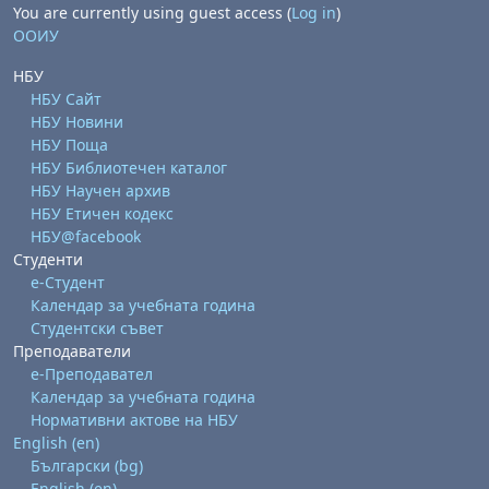
You are currently using guest access (
Log in
)
ООИУ
НБУ
НБУ Сайт
НБУ Новини
НБУ Поща
НБУ Библиотечен каталог
НБУ Научен архив
НБУ Етичен кодекс
НБУ@facebook
Студенти
е-Студент
Календар за учебната година
Студентски съвет
Преподаватели
е-Преподавател
Календар за учебната година
Нормативни актове на НБУ
English ‎(en)‎
Български ‎(bg)‎
English ‎(en)‎