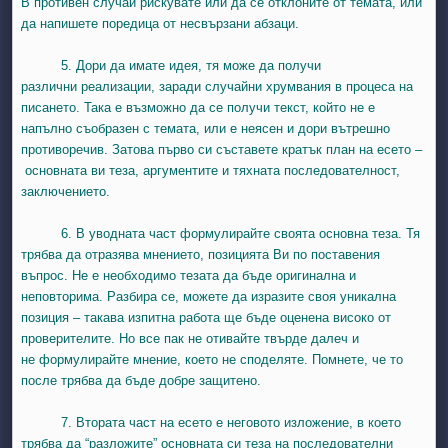
В противен случай рискувате или да се отклоните от темата, или
да напишете поредица от несвързани абзаци.
5. Дори да имате идея, тя може да получи
различни реализации, заради случайни хрумвания в процеса на
писането. Така е възможно да се получи текст, който не е
напълно съобразен с темата, или е неясен и дори вътрешно
противоречив.
Затова първо си съставете кратък план на есето –
основната ви теза, аргументите и тяхната последователност,
заключението.
6. В уводната част формулирайте своята основна теза. Тя
трябва да отразява мнението, позицията Ви по поставения
въпрос. Не е необходимо тезата да бъде оригинална и
неповторима. Разбира се, можете да изразите своя уникална
позиция – такава изпитна работа ще бъде оценена високо от
проверителите. Но все пак не отивайте твърде далеч и
не формулирайте мнение, което не споделяте. Помнете, че то
после трябва да бъде добре защитено.
7. Втората част на есето е неговото изложение, в което
трябва да “разложите” основната си теза на последователни