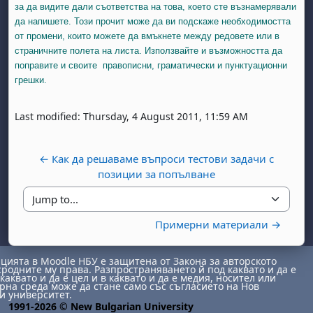
за да видите дали съответства на това, което сте възнамерявали
да напишете. Този прочит може да ви подскаже необходимостта
от промени, които можете да вмъкнете между редовете или в
страничните полета на листа. Използвайте и възможността да
поправите и своите правописни, граматически и пунктуационни
грешки.
Last modified: Thursday, 4 August 2011, 11:59 AM
← Как да решаваме въпроси тестови задачи с
позиции за попълване
Jump to...
Примерни материали →
ията в Moodle НБУ е защитена от Закона за авторското
сродните му права. Разпространяването й под каквато и да е
каквато и да е цел и в каквато и да е медия, носител или
на среда може да стане само със съгласието на Нов
и университет.
1991-2026 © New Bulgarian University