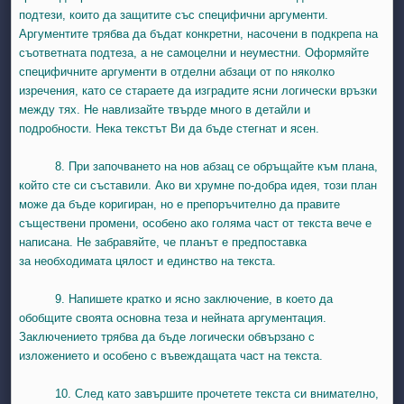
подтези, които да защитите със специфични аргументи.
Аргументите трябва да бъдат конкретни, насочени в подкрепа на
съответната подтеза, а не самоцелни и неуместни. Оформяйте
специфичните аргументи в отделни абзаци от по няколко
изречения, като се стараете да изградите ясни логически връзки
между тях. Не навлизайте твърде много в детайли и
подробности. Нека текстът Ви да бъде стегнат и ясен.
8. При започването на нов абзац се обръщайте към плана,
който сте си съставили. Ако ви хрумне по-добра идея, този план
може да бъде коригиран, но е препоръчително да правите
съществени промени, особено ако голяма част от текста вече е
написана. Не забравяйте, че планът е предпоставка
за необходимата цялост и единство на текста.
9. Напишете кратко и ясно заключение, в което да
обобщите своята основна теза и нейната аргументация.
Заключението трябва да бъде логически обвързано с
изложението и особено с въвеждащата част на текста.
10. След като завършите прочетете текста си внимателно,