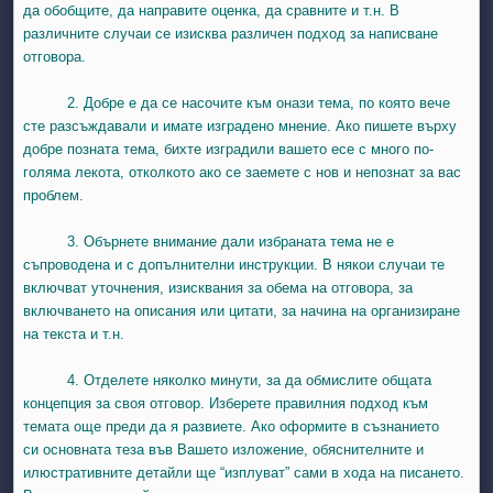
да обобщите, да направите оценка, да сравните и т.н. В
различните случаи се изисква различен подход за написване
отговора.
2. Добре е да се насочите към онази тема, по която вече
сте разсъждавали и имате изградено мнение. Ако пишете върху
добре позната тема, бихте изградили вашето есе с много по-
голяма лекота, отколкото ако се заемете с нов и непознат за вас
проблем.
day, 1 August
unday, 2 August
3. Обърнете внимание дали избраната тема не е
st
gust
August
day, 8 August
unday, 9 August
съпроводена и с допълнителни инструкции. В някои случаи те
ust
ugust
 August
day, 15 August
Sunday, 16 August
включват уточнения, изисквания за обема на отговора, за
включването на описания или цитати, за начина на организиране
ust
ugust
 August
day, 22 August
Sunday, 23 August
на текста и т.н.
ust
ugust
 August
day, 29 August
Sunday, 30 August
4. Отделете няколко минути, за да обмислите общата
концепция за своя отговор. Изберете правилния подход към
темата още преди да я развиете. Ако оформите в съзнанието
си основната теза във Вашето изложение, обяснителните и
илюстративните детайли ще “изплуват” сами в хода на писането.