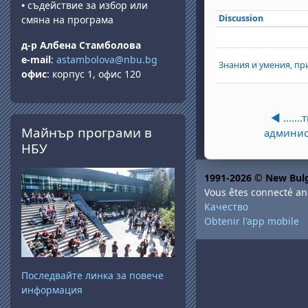
•
съдействие за избор или
Discussion
смяна на програма
Statut
Liste des d
д-р Албена Стамболова
e-mail
:
astambolova@nbu.bg
Знания и умения, пр
офис
: корпус 1, офис 120
◀︎ …...
Passer Майнър програми в НБУ
Майнър програми в
админис
НБУ
1991-2026 © New Bulg
Vous êtes connecté a
Качество
Obtenir l'app mobile
Последвайте линка за повече
информация