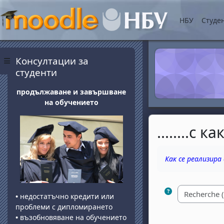
Passer au contenu princ
НБУ
Студе
Blocs
Passer Консултации за студенти
Консултации за
Panneau latéral
студенти
продължаване и завършване
на обучението
........с
Conditions d'ach
Как се реализира
•
недостатъчно кредити или
проблеми с дипломирането
•
възобновяване на обучението