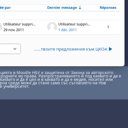
ée par
Dernier message
Réponses
Acti
sions
Utilisateur supprimé
Utilisateur supprimé
1
29 nov. 2011
1 déc. 2011
……твоите предложения към ЦКОА ▶︎
ията в Moodle НБУ е защитена от Закона за авторското
сродните му права. Разпространяването й под каквато и да е
каквато и да е цел и в каквато и да е медия, носител или
на среда може да стане само със съгласието на Нов
и университет.