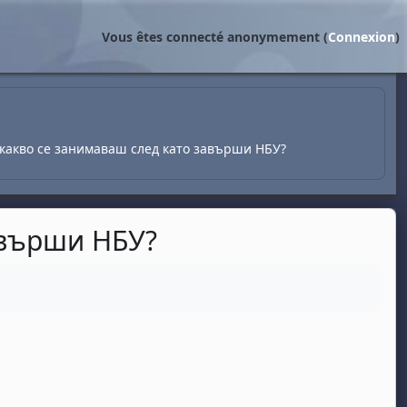
Vous êtes connecté anonymement (
Connexion
)
..с какво се занимаваш след като завърши НБУ?
завърши НБУ?