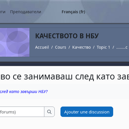
ipal
нти
Преподаватели
Français ‎(fr)‎
КАЧЕСТВОТО В НБУ
Accueil
Cours
Качество
Topic 1
......
 какво се занимаваш след като 
èvement
 след като завърши НБУ?
Recherche (forums)
Ajouter une discussion
Recherche (forums)