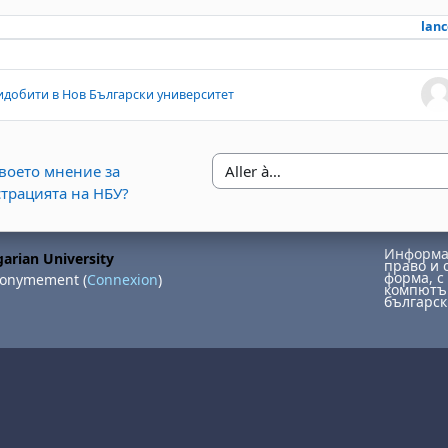
lanc
iscussions. Affichage de 1 sur 1 discus
идобити в Нов Български университет
.твоето мнение за
Aller à…
трацията на НБУ?
Информац
arian University
право и 
форма, с 
nonymement (
Connexion
)
компютър
българск