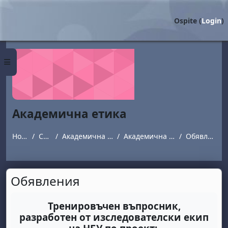
Vai al contenuto principale
Ospite (
Login
)
Pannello laterale
Академична етика
Home
Corsi
Академична етика
Академична етика
Обявления
Обявления
Aggregazione dei criteri
Тренировъчен въпросник,
разработен от изследователски екип