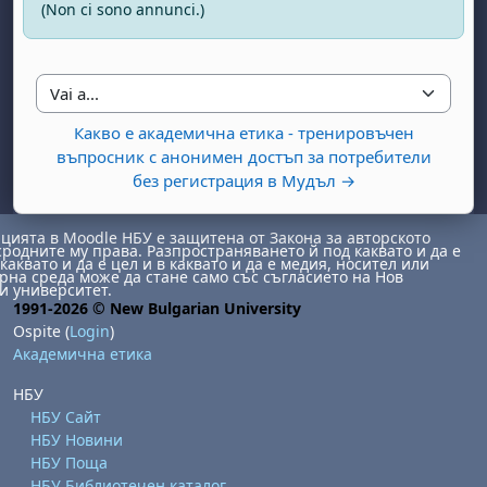
(Non ci sono annunci.)
Vai a...
Какво е академична етика - тренировъчен
въпросник с анонимен достъп за потребители
без регистрация в Мудъл →
abato 1 agosto
to, domenica 2 agosto
ията в Moodle НБУ е защитена от Закона за авторското
osto
agosto
dì 7 agosto
abato 8 agosto
to, domenica 9 agosto
сродните му права. Разпространяването й под каквато и да е
каквато и да е цел и в каквато и да е медия, носител или
на среда може да стане само със съгласието на Нов
gosto
 agosto
dì 14 agosto
abato 15 agosto
to, domenica 16 agosto
и университет.
1991-2026 © New Bulgarian University
gosto
 agosto
dì 21 agosto
abato 22 agosto
to, domenica 23 agosto
Ospite (
Login
)
Академична етика
gosto
 agosto
dì 28 agosto
abato 29 agosto
to, domenica 30 agosto
НБУ
НБУ Сайт
НБУ Новини
НБУ Поща
НБУ Библиотечен каталог