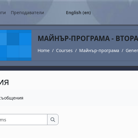
нти
Преподаватели
English ‎(en)‎
МАЙНЪР-ПРОГРАМА - ВТОР
Home
Courses
Майнър-програма
Gener
ия
irements
 съобщения
Search forums
Search forums