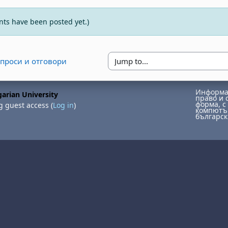
s have been posted yet.)
ъпроси и отговори
Jump to...
Информац
arian University
право и 
форма, с 
g guest access (
Log in
)
компютър
българск