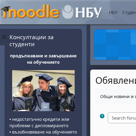
Skip to main content
НБУ
Студе
Blocks
Skip Консултации за студенти
Консултации за
Side panel
студенти
продължаване и завършване
на обучението
Обявлен
Completion requ
Общи новини и
•
недостатъчно кредити или
проблеми с дипломирането
•
възобновяване на обучението