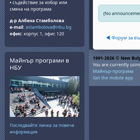
•
съдействие за избор или
смяна на програма
(No announcement
д-р Албена Стамболова
e-mail
:
astambolova@nbu.bg
офис
: корпус 1, офис 120
◀︎ Форум за в
Skip Майнър програми в НБУ
1991-2026 © New Bulg
Майнър програми в
You are currently usin
НБУ
Майнър-програма
Get the mobile app
Последвайте линка за повече
информация