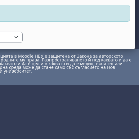
ията в Moodle НБУ е защитена от Закона за авторското
сродните му права. Разпространяването й под каквато и да е
каквато и да е цел и в каквато и да е медия, носител или
на среда може да стане само със съгласието на Нов
и университет.