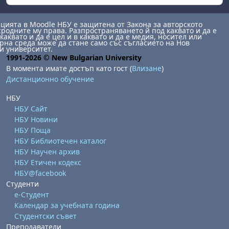
ията в Moodle НБУ е защитена от Закона за авторското
сродните му права. Разпространяването й под каквато и да е
каквато и да е цел и в каквато и да е медия, носител или
на среда може да стане само със съгласието на Нов
и университет.
1991-2026 © New Bulgarian University
В момента имате достъп като гост (
Влизане
)
Дистанционно обучение
НБУ
НБУ Сайт
НБУ Новини
НБУ Поща
НБУ Библиотечен каталог
НБУ Научен архив
НБУ Етичен кодекс
НБУ@facebook
Студенти
е-Студент
Календар за учебната година
Студентски съвет
Преподаватели