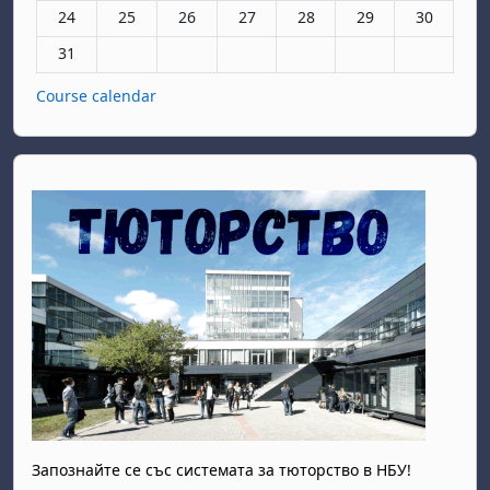
Няма събития, понеделник, 24 август
Няма събития, вторник, 25 август
Няма събития, сряда, 26 август
Няма събития, четвъртък, 27 авгу
Няма събития, петък, 28 а
Няма събития, съб
Няма събит
24
25
26
27
28
29
30
Няма събития, понеделник, 31 август
31
Course calendar
Запознайте се със системата за тюторство в НБУ!