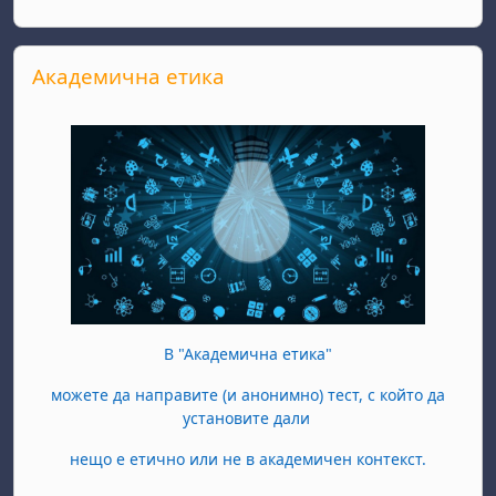
Прескочи Академична етика
Академична етика
В "Академична етика"
можете да направите (и анонимно) тест, с който да
установите дали
нещо е етично или не в академичен контекст.