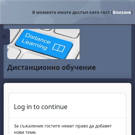
Прескочи на основното съдържание
В момента имате достъп като гост (
Влизане
)
Страничен панел
Дистанционно обучение
Log in to continue
За съжаление гостите нямат право да добавят
нови теми.