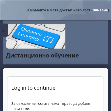
Прескочи на основното съдържание
В момента имате достъп като гост (
Влизане
)
Страничен панел
Дистанционно обучение
Log in to continue
За съжаление гостите нямат право да добавят
нови теми.