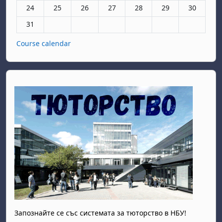
Няма събития, понеделник, 24 август
Няма събития, вторник, 25 август
Няма събития, сряда, 26 август
Няма събития, четвъртък, 27 авгу
Няма събития, петък, 28 а
Няма събития, съб
Няма събит
24
25
26
27
28
29
30
Няма събития, понеделник, 31 август
31
Course calendar
Запознайте се със системата за тюторство в НБУ!