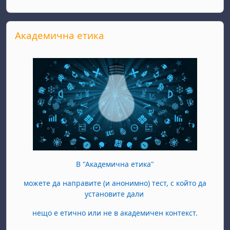
Прескочи Академична етика
Академична етика
В "Академична етика"
можете да направите (и анонимно) тест, с който да
установите дали
нещо е етично или не в академичен контекст.