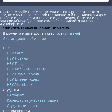
ията в Moodle НБУ е защитена от Закона за авторското
сродните му права. Разпространяването й под каквато и да е
каквато и да е цел и в каквато и да е медия, носител или
на среда може да стане само със съгласието на Нов
и университет.
1991-2026 © New Bulgarian University
В момента имате достъп като гост (
Влизане
)
Дистанционно обучение
НБУ
НБУ Сайт
НБУ Новини
НБУ Поща
НБУ Библиотечен каталог
НБУ Научен архив
НБУ Етичен кодекс
НБУ@facebook
Студенти
е-Студент
Календар за учебната година
Студентски съвет
Преподаватели