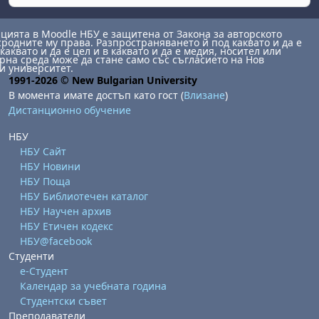
ията в Moodle НБУ е защитена от Закона за авторското
сродните му права. Разпространяването й под каквато и да е
каквато и да е цел и в каквато и да е медия, носител или
на среда може да стане само със съгласието на Нов
и университет.
1991-2026 © New Bulgarian University
В момента имате достъп като гост (
Влизане
)
Дистанционно обучение
НБУ
НБУ Сайт
НБУ Новини
НБУ Поща
НБУ Библиотечен каталог
НБУ Научен архив
НБУ Етичен кодекс
НБУ@facebook
Студенти
е-Студент
Календар за учебната година
Студентски съвет
Преподаватели