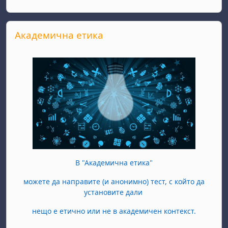
Прескочи Академична етика
Академична етика
В "Академична етика"
можете да направите (и анонимно) тест, с който да
установите дали
нещо е етично или не в академичен контекст.