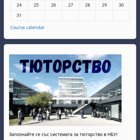
Няма събития, понеделник, 24 август
Няма събития, вторник, 25 август
Няма събития, сряда, 26 август
Няма събития, четвъртък, 27 авгу
Няма събития, петък, 28 а
Няма събития, съб
Няма събит
24
25
26
27
28
29
30
Няма събития, понеделник, 31 август
31
Course calendar
Запознайте се със системата за тюторство в НБУ!