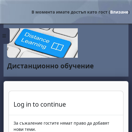
Прескочи на основното съдържание
В момента имате достъп като гост (
Влизане
)
Страничен панел
Дистанционно обучение
Log in to continue
За съжаление гостите нямат право да добавят
нови теми.