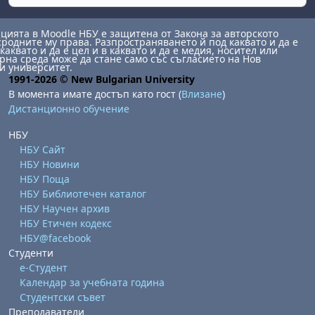
ията в Moodle НБУ е защитена от Закона за авторското
сродните му права. Разпространяването й под каквато и да е
каквато и да е цел и в каквато и да е медия, носител или
на среда може да стане само със съгласието на Нов
и университет.
1991-2026 © New Bulgarian University
В момента имате достъп като гост (
Влизане
)
Дистанционно обучение
НБУ
НБУ Сайт
НБУ Новини
НБУ Поща
НБУ Библиотечен каталог
НБУ Научен архив
НБУ Етичен кодекс
НБУ@facebook
Студенти
е-Студент
Календар за учебната година
Студентски съвет
Преподаватели