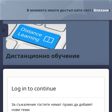
Прескочи на основното съдържание
В момента имате достъп като гост (
Влизане
)
Страничен панел
Дистанционно обучение
Log in to continue
За съжаление гостите нямат право да добавят
нови теми.