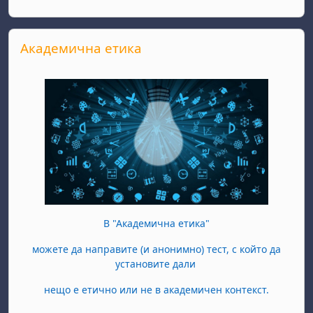
Прескочи Академична етика
Академична етика
В "Академична етика"
можете да направите (и анонимно) тест, с който да
установите дали
нещо е етично или не в академичен контекст.