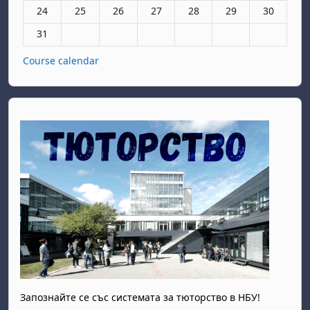
Няма събития, понеделник, 24 август
Няма събития, вторник, 25 август
Няма събития, сряда, 26 август
Няма събития, четвъртък, 27 авгу
Няма събития, петък, 28 а
Няма събития, съб
Няма събит
24
25
26
27
28
29
30
Няма събития, понеделник, 31 август
31
Course calendar
Запознайте се със системата за тюторство в НБУ!