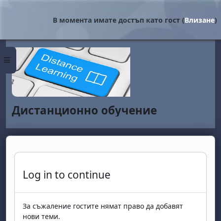
Прескочи на основното съдържание
В момента имате достъп като гост (
Влизане
)
Страничен панел
Дистанционно обучение
Log in to continue
За съжаление гостите нямат право да добавят
нови теми.