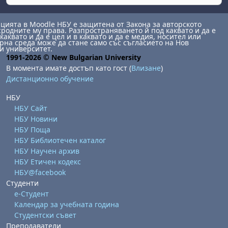
ията в Moodle НБУ е защитена от Закона за авторското
сродните му права. Разпространяването й под каквато и да е
каквато и да е цел и в каквато и да е медия, носител или
на среда може да стане само със съгласието на Нов
и университет.
1991-2026 © New Bulgarian University
В момента имате достъп като гост (
Влизане
)
Дистанционно обучение
НБУ
НБУ Сайт
НБУ Новини
НБУ Поща
НБУ Библиотечен каталог
НБУ Научен архив
НБУ Етичен кодекс
НБУ@facebook
Студенти
е-Студент
Календар за учебната година
Студентски съвет
Преподаватели