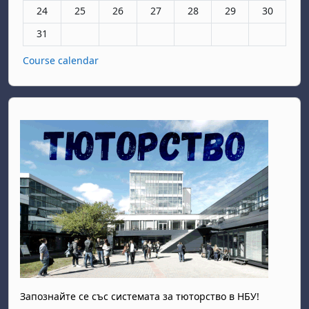
Няма събития, понеделник, 24 август
Няма събития, вторник, 25 август
Няма събития, сряда, 26 август
Няма събития, четвъртък, 27 авгу
Няма събития, петък, 28 а
Няма събития, съб
Няма събит
24
25
26
27
28
29
30
Няма събития, понеделник, 31 август
31
Course calendar
Запознайте се със системата за тюторство в НБУ!