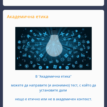
Прескочи Академична етика
Академична етика
В "Академична етика"
можете да направите (и анонимно) тест, с който да
установите дали
нещо е етично или не в академичен контекст.