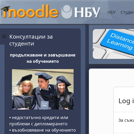
Прескочи на основнот
НБУ
Студе
Блокове
Прескочи Консултации за студенти
Консултации за
Страничен панел
студенти
продължаване и завършване
на обучението
Log 
•
недостатъчно кредити или
За съжа
проблеми с дипломирането
•
възобновяване на обучението