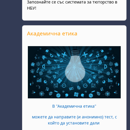
Запознайте се със системата за тюторство в
НБУ!
Прескочи Академична етика
Академична етика
В "Академична етика"
можете да направите (и анонимно) тест, с
който да установите дали