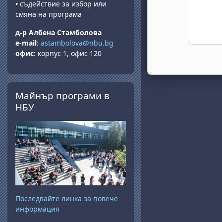
•
съдействие за избор или
смяна на програма
д-р Албена Стамболова
e-mail
:
astambolova@nbu.bg
офис
: корпус 1, офис 120
Прескочи Майнър програми в НБУ
Майнър програми в
НБУ
Последвайте линка за повече
информация