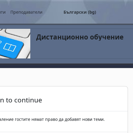
о съдържание
нти
Преподаватели
Български ‎(bg)‎
Дистанционно обучение
in to continue
ление гостите нямат право да добавят нови теми.