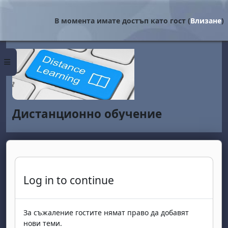
Прескочи на основното съдържание
В момента имате достъп като гост (
Влизане
)
Страничен панел
Дистанционно обучение
Log in to continue
За съжаление гостите нямат право да добавят
нови теми.