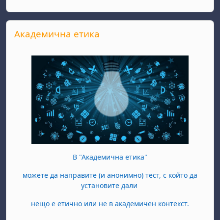
Прескочи Академична етика
Академична етика
В "Академична етика"
можете да направите (и анонимно) тест, с който да
установите дали
нещо е етично или не в академичен контекст.