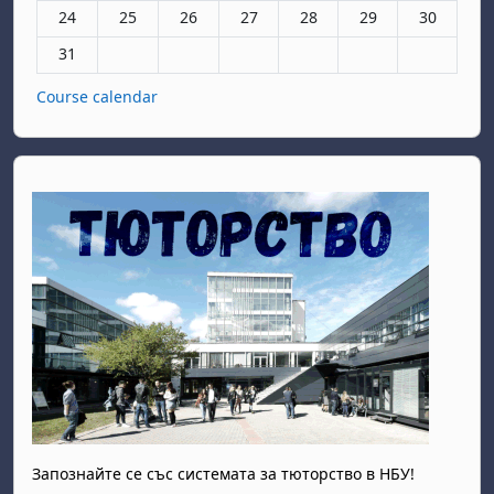
Няма събития, понеделник, 24 август
Няма събития, вторник, 25 август
Няма събития, сряда, 26 август
Няма събития, четвъртък, 27 авгу
Няма събития, петък, 28 а
Няма събития, съб
Няма събит
24
25
26
27
28
29
30
Няма събития, понеделник, 31 август
31
Course calendar
Запознайте се със системата за тюторство в НБУ!