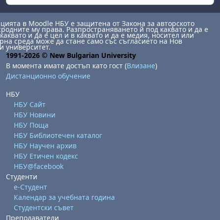
ията в Moodle НБУ е защитена от Закона за авторското
сродните му права. Разпространяването й под каквато и да е
каквато и да е цел и в каквато и да е медия, носител или
на среда може да стане само със съгласието на Нов
и университет.
1991-2026 © New Bulgarian University
В момента имате достъп като гост (
Влизане
)
Дистанционно обучение
НБУ
НБУ Сайт
НБУ Новини
НБУ Поща
НБУ Библиотечен каталог
НБУ Научен архив
НБУ Етичен кодекс
НБУ@facebook
Студенти
е-Студент
Календар за учебната година
Студентски съвет
Преподаватели