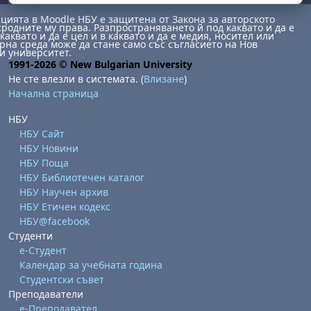
ията в Moodle НБУ е защитена от Закона за авторското
сродните му права. Разпространяването й под каквато и да е
каквато и да е цел и в каквато и да е медия, носител или
на среда може да стане само със съгласието на Нов
и университет.
1991-2026 © New Bulgarian University
Не сте влезли в системата. (
Влизане
)
Начална страница
НБУ
НБУ Сайт
НБУ Новини
НБУ Поща
НБУ Библиотечен каталог
НБУ Научен архив
НБУ Етичен кодекс
НБУ@facebook
Студенти
е-Студент
Календар за учебната година
Студентски съвет
Преподаватели
е-Преподавател