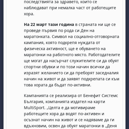
последствията за здравето, които се
наблюдават при немалка част от работещите
хора.
На 22 март тази година
в страната ни ще се
проведе първия по рода си Ден на
маратонката. Символ на социално-отговорната
кампания, която подкрепя нуждата от
физическа активност, ще е обуването на
бота, 1 август
я, неделя, 2 август
маратонки на работното място. Работодателите
 6 август
 7 август
бота, 8 август
я, неделя, 9 август
ще могат да насърчат служителите си да обуят
спортни обувки и по този начин всички да
ст
 13 август
 14 август
бота, 15 август
я, неделя, 16 август
изразят желанието си да преборят заседналия
начин на живот и да заявят подкрепата си към
ст
 20 август
 21 август
бота, 22 август
я, неделя, 23 август
това хората да бъдат по-активни.
ст
 27 август
 28 август
бота, 29 август
я, неделя, 30 август
Кампанията се реализира от Бенефит Системс
България, компанията издател на карти
MultiSport. „Целта е да мотивираме
работещите хора да водят по-активен и
осъзнат начин на живот и се надяваме да ги
вдъхновим, освен да обуят маратонки в „Деня