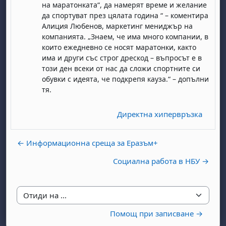
на маратонката“, да намерят време и желание
да спортуват през цялата година “ – коментира
Алиция Любенов, маркетинг мениджър на
компанията. „Знаем, че има много компании, в
които ежедневно се носят маратонки, както
има и други със строг дрескод – въпросът е в
този ден всеки от нас да сложи спортните си
обувки с идеята, че подкрепя кауза.“ – допълни
тя.
Директна хипервръзка
← Информационна среща за Еразъм+
Социална работа в НБУ →
Отиди на ...
Помощ при записване →