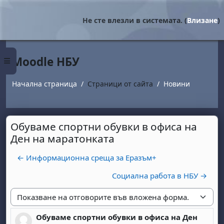
Прескочи на основното съдържание
Не сте влезли в системата. (
Влизане
)
Moodle НБУ
Страничен панел
Начална страница
Страници от сайта
Новини
Обуваме спортни обувки в офиса на
Ден на маратонката
← Информационна среща за Еразъм+
Социална работа в НБУ →
Начин на показване
Обуваме спортни обувки в офиса на Ден
Number of replies: 0