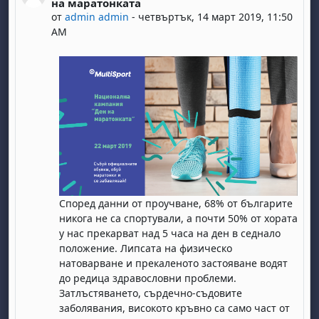
на маратонката
от
admin admin
-
четвъртък, 14 март 2019, 11:50
AM
Според данни от проучване, 68% от българите
никога не са спортували, а почти 50% от хората
у нас прекарват над 5 часа на ден в седнало
положение. Липсата на физическо
натоварване и прекаленото застояване водят
до редица здравословни проблеми.
Затлъстяването, сърдечно-съдовите
заболявания, високото кръвно са само част от